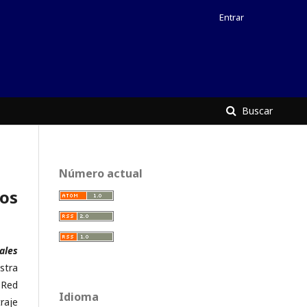
Entrar
Buscar
Número actual
os
ales
stra
 Red
Idioma
raje