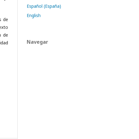
Español (España)
English
s de
exto
n de
Navegar
idad