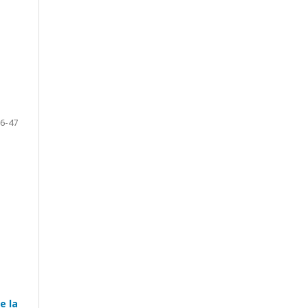
6-47
e la