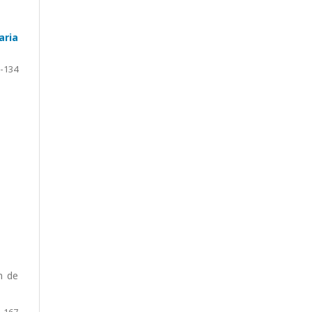
aria
-134
n de