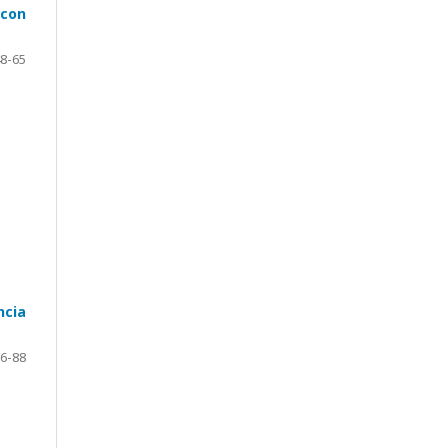
 con
8-65
ncia
6-88