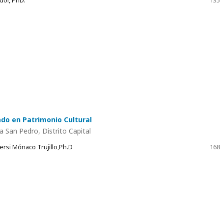
dor, PhD.
135
do en Patrimonio Cultural
a San Pedro, Distrito Capital
ersi Mónaco Trujillo,Ph.D
168