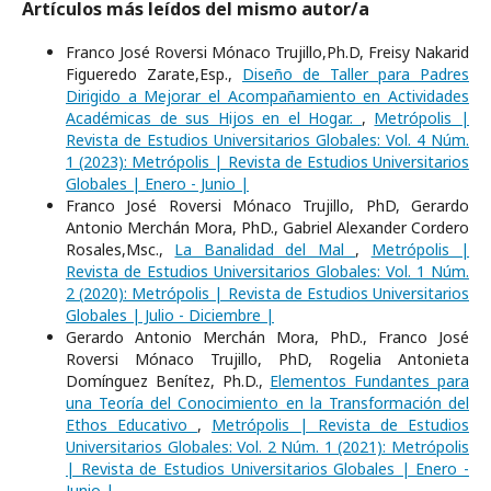
Artículos más leídos del mismo autor/a
Franco José Roversi Mónaco Trujillo,Ph.D, Freisy Nakarid
Figueredo Zarate,Esp.,
Diseño de Taller para Padres
Dirigido a Mejorar el Acompañamiento en Actividades
Académicas de sus Hijos en el Hogar.
,
Metrópolis |
Revista de Estudios Universitarios Globales: Vol. 4 Núm.
1 (2023): Metrópolis | Revista de Estudios Universitarios
Globales | Enero - Junio |
Franco José Roversi Mónaco Trujillo, PhD, Gerardo
Antonio Merchán Mora, PhD., Gabriel Alexander Cordero
Rosales,Msc.,
La Banalidad del Mal
,
Metrópolis |
Revista de Estudios Universitarios Globales: Vol. 1 Núm.
2 (2020): Metrópolis | Revista de Estudios Universitarios
Globales | Julio - Diciembre |
Gerardo Antonio Merchán Mora, PhD., Franco José
Roversi Mónaco Trujillo, PhD, Rogelia Antonieta
Domínguez Benítez, Ph.D.,
Elementos Fundantes para
una Teoría del Conocimiento en la Transformación del
Ethos Educativo
,
Metrópolis | Revista de Estudios
Universitarios Globales: Vol. 2 Núm. 1 (2021): Metrópolis
| Revista de Estudios Universitarios Globales | Enero -
Junio |