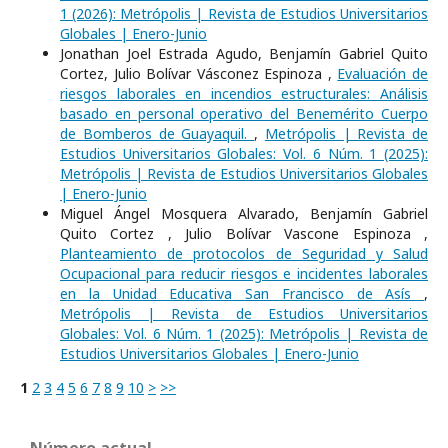
1 (2026): Metrópolis | Revista de Estudios Universitarios
Globales | Enero-Junio
Jonathan Joel Estrada Agudo, Benjamín Gabriel Quito
Cortez, Julio Bolívar Vásconez Espinoza ,
Evaluación de
riesgos laborales en incendios estructurales: Análisis
basado en personal operativo del Benemérito Cuerpo
de Bomberos de Guayaquil.
,
Metrópolis | Revista de
Estudios Universitarios Globales: Vol. 6 Núm. 1 (2025):
Metrópolis | Revista de Estudios Universitarios Globales
| Enero-Junio
Miguel Ángel Mosquera Alvarado, Benjamín Gabriel
Quito Cortez , Julio Bolívar Vascone Espinoza ,
Planteamiento de protocolos de Seguridad y Salud
Ocupacional para reducir riesgos e incidentes laborales
en la Unidad Educativa San Francisco de Asís
,
Metrópolis | Revista de Estudios Universitarios
Globales: Vol. 6 Núm. 1 (2025): Metrópolis | Revista de
Estudios Universitarios Globales | Enero-Junio
1
2
3
4
5
6
7
8
9
10
>
>>