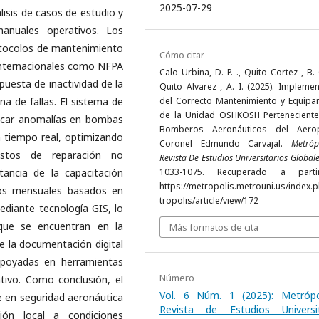
2025-07-29
isis de casos de estudio y
manuales operativos. Los
rotocolos de mantenimiento
Cómo citar
 internacionales como NFPA
Calo Urbina, D. P. ., Quito Cortez , B. 
uesta de inactividad de la
Quito Alvarez , A. I. (2025). Impleme
a de fallas. El sistema de
del Correcto Mantenimiento y Equipa
de la Unidad OSHKOSH Perteneciente
ficar anomalías en bombas
Bomberos Aeronáuticos del Aerop
en tiempo real, optimizando
Coronel Edmundo Carvajal.
Metróp
costos de reparación no
Revista De Estudios Universitarios Global
tancia de la capacitación
1033-1075. Recuperado a part
https://metropolis.metrouni.us/index.
ros mensuales basados en
tropolis/article/view/172
mediante tecnología GIS, lo
 que se encuentran en la
Más formatos de cita
e la documentación digital
apoyadas en herramientas
Número
tivo. Como conclusión, el
Vol. 6 Núm. 1 (2025): Metrópo
 en seguridad aeronáutica
Revista de Estudios Universit
ión local a condiciones