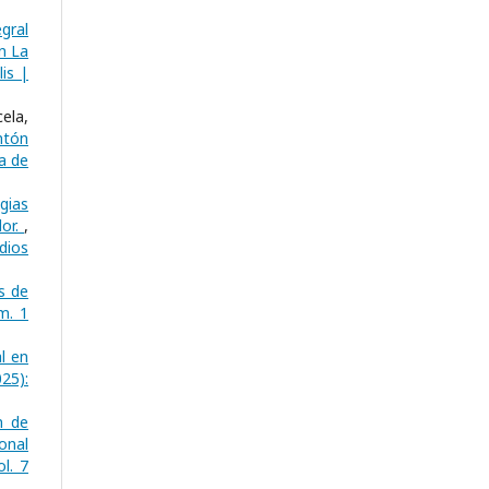
egral
n La
is |
ela,
ntón
a de
gias
dor.
,
dios
s de
m. 1
l en
25):
n de
onal
l. 7