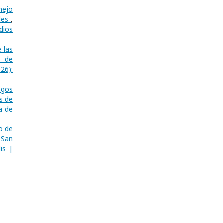
nejo
ales
,
dios
 las
o de
26):
sgos
s de
a de
o de
 San
is |