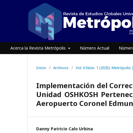
Acerca la Revista Metrópolis
Número Actual
Número
Inicio
/
Archivos
/
Vol. 6 Núm. 1 (2025): Metrópolis
Implementación del Correc
Unidad OSHKOSH Perteneci
Aeropuerto Coronel Edmun
Danny Patricio Calo Urbina