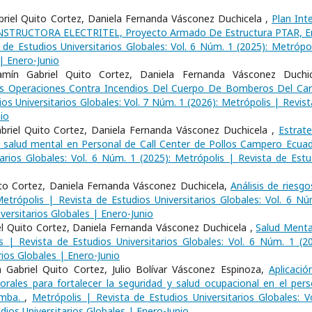
iel Quito Cortez, Daniela Fernanda Vásconez Duchicela ,
Plan Int
ONSTRUCTORA ELECTRITEL, Proyecto Armado De Estructura PTAR, E
 de Estudios Universitarios Globales: Vol. 6 Núm. 1 (2025): Metrópol
 | Enero-Junio
mín Gabriel Quito Cortez, Daniela Fernanda Vásconez Duchic
as Operaciones Contra Incendios Del Cuerpo De Bomberos Del Ca
os Universitarios Globales: Vol. 7 Núm. 1 (2026): Metrópolis | Revist
io
riel Quito Cortez, Daniela Fernanda Vásconez Duchicela ,
Estrate
 la salud mental en Personal de Call Center de Pollos Campero Ecua
arios Globales: Vol. 6 Núm. 1 (2025): Metrópolis | Revista de Estu
ito Cortez, Daniela Fernanda Vásconez Duchicela,
Análisis de riesgo
etrópolis | Revista de Estudios Universitarios Globales: Vol. 6 Nú
versitarios Globales | Enero-Junio
el Quito Cortez, Daniela Fernanda Vásconez Duchicela ,
Salud Menta
s | Revista de Estudios Universitarios Globales: Vol. 6 Núm. 1 (20
rios Globales | Enero-Junio
Gabriel Quito Cortez, Julio Bolívar Vásconez Espinoza,
Aplicació
rales para fortalecer la seguridad y salud ocupacional en el pers
amba.
,
Metrópolis | Revista de Estudios Universitarios Globales: Vo
dios Universitarios Globales | Enero-Junio