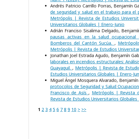
Andrés Patricio Carrillo Porras, Benjamín 
de seguridad y salud en el trabajo para e
Metrópolis | Revista de Estudios Universit
Universitarios Globales | Enero-Junio
Adrián Franciso Sisalima Delgado, Benjamín
pausas activas en la salud ocupacional 
Bomberos del Cantón Sucúa.
,
Metrópoli
Metrópolis | Revista de Estudios Universita
Jonathan Joel Estrada Agudo, Benjamín Gabr
laborales en incendios estructurales: Anál
Guayaquil.
,
Metrópolis | Revista de Estudio
Estudios Universitarios Globales | Enero-Jun
Miguel Ángel Mosquera Alvarado, Benjamín G
protocolos de Seguridad y Salud Ocupaciona
Francisco de Asís
,
Metrópolis | Revista d
Revista de Estudios Universitarios Globales
1
2
3
4
5
6
7
8
9
10
>
>>