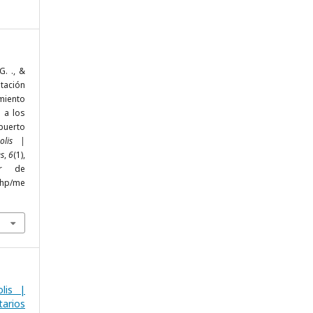
G. ., &
ntación
miento
 a los
uerto
olis |
es
,
6
(1),
ir de
php/me
lis |
arios