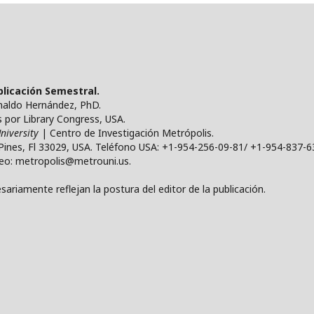
ublicación Semestral.
ynaldo Hernández, PhD.
por Library Congress, USA.
niversity
| Centro de Investigación Metrópolis.
Pines, Fl 33029, USA. Teléfono USA: +1-954-256-09-81/ +1-954-837-6
reo: metropolis@metrouni.us.
ariamente reflejan la postura del editor de la publicación.