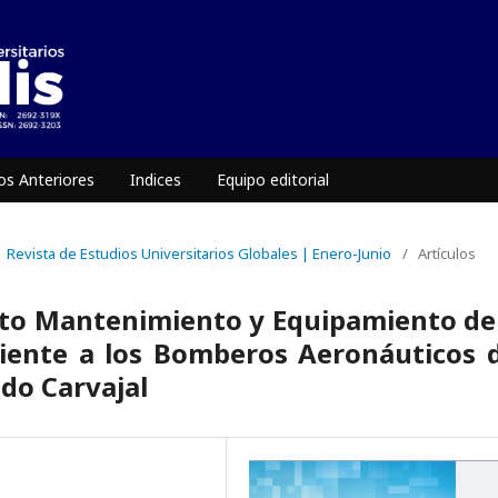
s Anteriores
Indices
Equipo editorial
 | Revista de Estudios Universitarios Globales | Enero-Junio
/
Artículos
to Mantenimiento y Equipamiento de
ente a los Bomberos Aeronáuticos d
do Carvajal