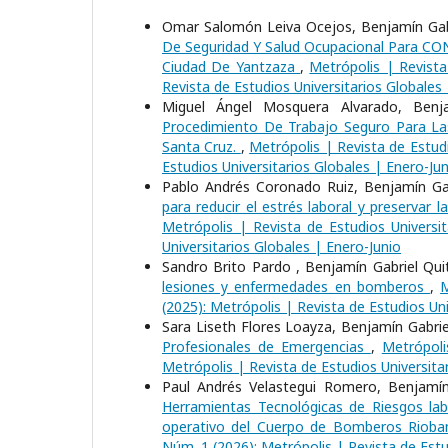
Omar Salomón Leiva Ocejos, Benjamín Gabr
De Seguridad Y Salud Ocupacional Para C
Ciudad De Yantzaza
,
Metrópolis | Revista
Revista de Estudios Universitarios Globales
Miguel Ángel Mosquera Alvarado, Benja
Procedimiento De Trabajo Seguro Para L
Santa Cruz.
,
Metrópolis | Revista de Estudi
Estudios Universitarios Globales | Enero-Jun
Pablo Andrés Coronado Ruiz, Benjamín Gab
para reducir el estrés laboral y preservar
Metrópolis | Revista de Estudios Universit
Universitarios Globales | Enero-Junio
Sandro Brito Pardo , Benjamín Gabriel Qu
lesiones y enfermedades en bomberos
,
M
(2025): Metrópolis | Revista de Estudios Uni
Sara Liseth Flores Loayza, Benjamín Gabri
Profesionales de Emergencias
,
Metrópoli
Metrópolis | Revista de Estudios Universita
Paul Andrés Velastegui Romero, Benjamín 
Herramientas Tecnológicas de Riesgos labo
operativo del Cuerpo de Bomberos Riob
Núm. 1 (2026): Metrópolis | Revista de Estu