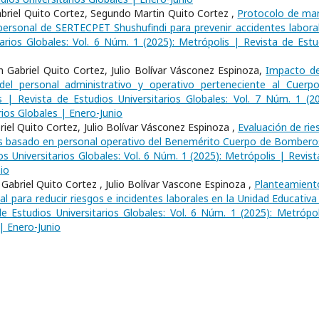
Gabriel Quito Cortez, Segundo Martin Quito Cortez ,
Protocolo de ma
l personal de SERTECPET Shushufindi para prevenir accidentes labor
arios Globales: Vol. 6 Núm. 1 (2025): Metrópolis | Revista de Estu
 Gabriel Quito Cortez, Julio Bolívar Vásconez Espinoza,
Impacto de
del personal administrativo y operativo perteneciente al Cuerp
s | Revista de Estudios Universitarios Globales: Vol. 7 Núm. 1 (20
rios Globales | Enero-Junio
iel Quito Cortez, Julio Bolívar Vásconez Espinoza ,
Evaluación de rie
isis basado en personal operativo del Benemérito Cuerpo de Bombero
s Universitarios Globales: Vol. 6 Núm. 1 (2025): Metrópolis | Revist
io
abriel Quito Cortez , Julio Bolívar Vascone Espinoza ,
Planteamient
l para reducir riesgos e incidentes laborales en la Unidad Educativa
e Estudios Universitarios Globales: Vol. 6 Núm. 1 (2025): Metrópol
 | Enero-Junio