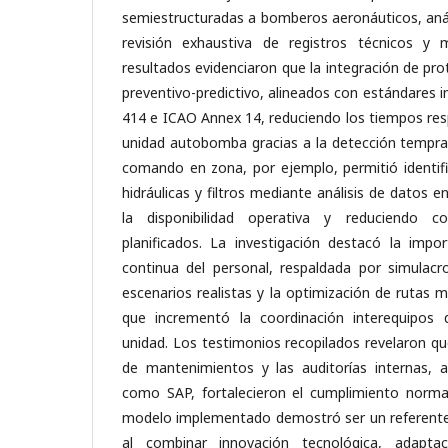
semiestructuradas a bomberos aeronáuticos, anál
revisión exhaustiva de registros técnicos y 
resultados evidenciaron que la integración de p
preventivo-predictivo, alineados con estándares
414 e ICAO Annex 14, reduciendo los tiempos resp
unidad autobomba gracias a la detección tempran
comando en zona, por ejemplo, permitió identi
hidráulicas y filtros mediante análisis de datos 
la disponibilidad operativa y reduciendo 
planificados. La investigación destacó la impor
continua del personal, respaldada por simulac
escenarios realistas y la optimización de rutas 
que incrementó la coordinación interequipos
unidad. Los testimonios recopilados revelaron qu
de mantenimientos y las auditorías internas, 
como SAP, fortalecieron el cumplimiento norma
modelo implementado demostró ser un referente
al combinar innovación tecnológica, adaptac