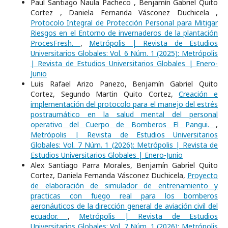
Paul Santiago Naula Pacheco , Benjamín Gabriel Quito
Cortez , Daniela Fernanda Vásconez Duchicela ,
Protocolo Integral de Protección Personal para Mitigar
Riesgos en el Entorno de invernaderos de la plantación
ProcesFresh.
,
Metrópolis | Revista de Estudios
Universitarios Globales: Vol. 6 Núm. 1 (2025): Metrópolis
| Revista de Estudios Universitarios Globales | Enero-
Junio
Luis Rafael Arizo Panezo, Benjamín Gabriel Quito
Cortez, Segundo Martin Quito Cortez,
Creación e
implementación del protocolo para el manejo del estrés
postraumático en la salud mental del personal
operativo del Cuerpo de Bomberos El Pangui.
,
Metrópolis | Revista de Estudios Universitarios
Globales: Vol. 7 Núm. 1 (2026): Metrópolis | Revista de
Estudios Universitarios Globales | Enero-Junio
Alex Santiago Parra Morales, Benjamín Gabriel Quito
Cortez, Daniela Fernanda Vásconez Duchicela,
Proyecto
de elaboración de simulador de entrenamiento y
practicas con fuego real para los bomberos
aeronáuticos de la dirección general de aviación civil del
ecuador.
,
Metrópolis | Revista de Estudios
Universitarios Globales: Vol. 7 Núm. 1 (2026): Metrópolis