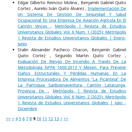
Edgar Gilberto Reinoso Molina , Benjamín Gabriel Quito
Cortez , Aurelio Iván Quito Álvarez ,
Implementación De
Un Sistema De Gestión De Seguridad Y Salud
Ocupacional En Una Empresa De Aviación Agrícola En El
Cantón Vinces
,
Metrópolis | Revista de Estudios
Universitarios Globales: Vol. 6 Núm. 1 (2025): Metrópolis
| Revista de Estudios Universitarios Globales | Enero-
Junio
Stalin Alexander Pacheco Chacon, Benjamín Gabriel
Quito Cortez , Segundo Martin Quito Cortez ,
Evaluación De Riesgo De Incendio A Través De La
Metodología NFPA 1600:2013 Y Meseri, Para Prevenir
Daños Estructurales Y Pérdidas Humanas En La
Empresa Procesadora De Alimentos “La Picantina” De
La Parroquia Sanbuenaventura, Cantón Latacunga,
Provincia De
,
Metrópolis | Revista de Estudios
Universitarios Globales: Vol. 6 Núm. 2 (2025): Metrópolis
| Revista de Estudios Universitarios Globales | Julio -
Diciembre
<<
<
4
5
6
7
8
9
10
11
12
13
>
>>