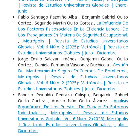
| Revista de Estudios Universitarios Globales | Enero-
Junio
Pablo Santiago Pazmiño Alba , Benjamín Gabriel Quito
Cortez , Segundo Martin Quito Cortez ,
La Influencia De
Los Factores Psicosociales En La Eficiencia Laboral De
Los Trabajadores En Materia De Seguridad Ocupacional.
,
Metrópolis | Revista de Estudios Universitarios
Globales: Vol. 6 Núm. 2 (2025): Metrópolis | Revista de
Estudios Universitarios Globales | Julio - Diciembre
Jorge Emilio Salazar Jiménez, Benjamín Gabriel Quito
Cortez , Daniela Fernanda Vásconez Duchicela ,
Gestión
Del Mantenimiento Seguro En Cuerpos De Bomberos
,
Metrópolis | Revista de Estudios Universitarios
Globales: Vol. 6 Núm. 2 (2025): Metrópolis | Revista de
Estudios Universitarios Globales | Julio - Diciembre
Fabricio Reinaldo Pedraza Calispa, Benjamín Gabriel
Quito Cortez , Aurelio Iván Quito Álvarez ,
Análisis
Ergonómico De Los Puestos De Trabajo En Entornos
Industriales
,
Metrópolis | Revista de Estudios
Universitarios Globales: Vol. 6 Núm. 2 (2025): Metrópolis
| Revista de Estudios Universitarios Globales | Julio -
Diciembre