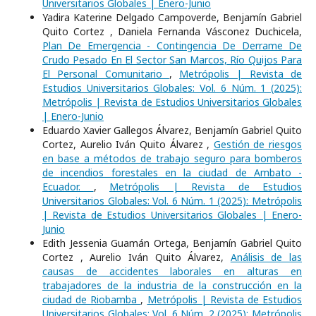
Universitarios Globales | Enero-Junio
Yadira Katerine Delgado Campoverde, Benjamín Gabriel
Quito Cortez , Daniela Fernanda Vásconez Duchicela,
Plan De Emergencia - Contingencia De Derrame De
Crudo Pesado En El Sector San Marcos, Río Quijos Para
El Personal Comunitario
,
Metrópolis | Revista de
Estudios Universitarios Globales: Vol. 6 Núm. 1 (2025):
Metrópolis | Revista de Estudios Universitarios Globales
| Enero-Junio
Eduardo Xavier Gallegos Álvarez, Benjamín Gabriel Quito
Cortez, Aurelio Iván Quito Álvarez ,
Gestión de riesgos
en base a métodos de trabajo seguro para bomberos
de incendios forestales en la ciudad de Ambato -
Ecuador.
,
Metrópolis | Revista de Estudios
Universitarios Globales: Vol. 6 Núm. 1 (2025): Metrópolis
| Revista de Estudios Universitarios Globales | Enero-
Junio
Edith Jessenia Guamán Ortega, Benjamín Gabriel Quito
Cortez , Aurelio Iván Quito Álvarez,
Análisis de las
causas de accidentes laborales en alturas en
trabajadores de la industria de la construcción en la
ciudad de Riobamba
,
Metrópolis | Revista de Estudios
Universitarios Globales: Vol. 6 Núm. 2 (2025): Metrópolis