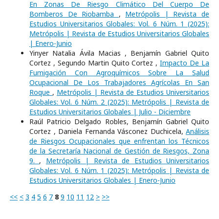
En Zonas De Riesgo Climático Del Cuerpo De
Bomberos De Riobamba
,
Metrópolis | Revista de
Estudios Universitarios Globales: Vol. 6 Núm. 1 (2025):
Metrópolis | Revista de Estudios Universitarios Globales
| Enero-Junio
Yinyer Natalia Ávila Macias , Benjamín Gabriel Quito
Cortez , Segundo Martin Quito Cortez ,
Impacto De La
Fumigación Con Agroquímicos Sobre La Salud
Ocupacional De Los Trabajadores Agrícolas En San
Roque
,
Metrópolis | Revista de Estudios Universitarios
Globales: Vol. 6 Núm. 2 (2025): Metrópolis | Revista de
Estudios Universitarios Globales | Julio - Diciembre
Raúl Patricio Delgado Robles, Benjamín Gabriel Quito
Cortez , Daniela Fernanda Vásconez Duchicela,
Análisis
de Riesgos Ocupacionales que enfrentan los Técnicos
de la Secretaría Nacional de Gestión de Riesgos, Zona
9.
,
Metrópolis | Revista de Estudios Universitarios
Globales: Vol. 6 Núm. 1 (2025): Metrópolis | Revista de
Estudios Universitarios Globales | Enero-Junio
<<
<
3
4
5
6
7
8
9
10
11
12
>
>>