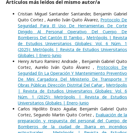
Artículos más leídos del mismo autor/a
Cristian Miguel Santander Santander, Benjamín Gabriel
Quito Cortez , Aurelio Iván Quito Álvarez,
Protocolo De
Seguridad Para El Uso De Herramientas De Corte
Dirigido Al Personal Operativo Del Cuerpo De
Bomberos Del Cantón El Tambo
,
Metrópolis | Revista
de Estudios Universitarios Globales: Vol. 6 Núm. 1
(2025): Metrópolis | Revista de Estudios Universitarios
Globales | Enero-Junio
Henry Arturo Ramirez Andrade , Benjamín Gabriel Quito
Cortez, Aurelio Iván Quito Álvarez ,
Protocolos De
Seguridad En La Operación Y Mantenimiento Preventivo
De Mini Cargadora Del Ministerio De Transporte Y
Obras Públicas Dirección Distrital Del Cañar
,
Metrópolis
| Revista de Estudios Universitarios Globales: Vol. 6
Núm. 1 (2025): Metrópolis | Revista de Estudios
Universitarios Globales | Enero-Junio
Carlos Hipólito Erazo Aguilar, Benjamín Gabriel Quito
Cortez, Segundo Martin Quito Cortez ,
Evaluación de la
preparación y respuesta del personal del Cuerpo de
Bomberos de la ciudad de Ibarra en incendios
estructurales.
,
Metrópolis | Revista de Estudios