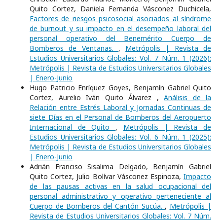
Quito Cortez, Daniela Fernanda Vásconez Duchicela,
Factores de riesgos psicosocial asociados al síndrome
de burnout y su impacto en el desempeño laboral del
personal operativo del Benemérito Cuerpo de
Bomberos de Ventanas.
,
Metrópolis | Revista de
Estudios Universitarios Globales: Vol. 7 Núm. 1 (2026):
Metrópolis | Revista de Estudios Universitarios Globales
| Enero-Junio
Hugo Patricio Enríquez Goyes, Benjamín Gabriel Quito
Cortez, Aurelio Iván Quito Álvarez ,
Análisis de la
Relación entre Estrés Laboral y Jornadas Continuas de
siete Días en el Personal de Bomberos del Aeropuerto
Internacional de Quito
,
Metrópolis | Revista de
Estudios Universitarios Globales: Vol. 6 Núm. 1 (2025):
Metrópolis | Revista de Estudios Universitarios Globales
| Enero-Junio
Adrián Franciso Sisalima Delgado, Benjamín Gabriel
Quito Cortez, Julio Bolívar Vásconez Espinoza,
Impacto
de las pausas activas en la salud ocupacional del
personal administrativo y operativo perteneciente al
Cuerpo de Bomberos del Cantón Sucúa.
,
Metrópolis |
Revista de Estudios Universitarios Globales: Vol. 7 Núm.