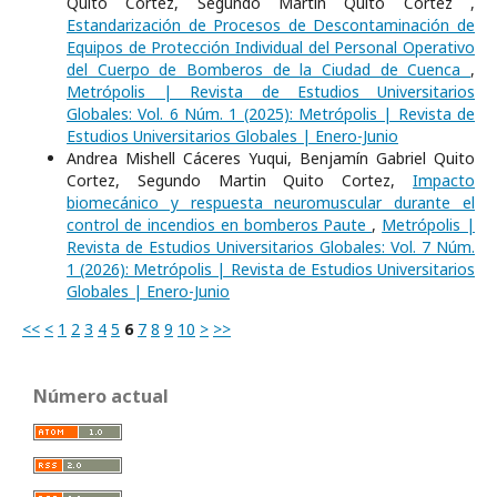
Quito Cortez, Segundo Martin Quito Cortez ,
Estandarización de Procesos de Descontaminación de
Equipos de Protección Individual del Personal Operativo
del Cuerpo de Bomberos de la Ciudad de Cuenca
,
Metrópolis | Revista de Estudios Universitarios
Globales: Vol. 6 Núm. 1 (2025): Metrópolis | Revista de
Estudios Universitarios Globales | Enero-Junio
Andrea Mishell Cáceres Yuqui, Benjamín Gabriel Quito
Cortez, Segundo Martin Quito Cortez,
Impacto
biomecánico y respuesta neuromuscular durante el
control de incendios en bomberos Paute
,
Metrópolis |
Revista de Estudios Universitarios Globales: Vol. 7 Núm.
1 (2026): Metrópolis | Revista de Estudios Universitarios
Globales | Enero-Junio
<<
<
1
2
3
4
5
6
7
8
9
10
>
>>
Número actual