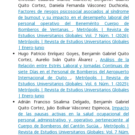
Quito Cortez, Daniela Fernanda Vásconez Duchicela,
Factores de riesgos psicosocial asociados al síndrome
de burnout y su impacto en el desempeño laboral del
personal operativo del Benemérito Cuerpo de
Bomberos de Ventanas.
,
Metrópolis | Revista de
Estudios Universitarios Globales: Vol. 7 Núm. 1 (2026):
Metrópolis | Revista de Estudios Universitarios Globales
| Enero-Junio
Hugo Patricio Enríquez Goyes, Benjamín Gabriel Quito
Cortez, Aurelio Iván Quito Álvarez ,
Análisis de la
Relación entre Estrés Laboral y Jornadas Continuas de
siete Días en el Personal de Bomberos del Aeropuerto
Internacional de Quito
,
Metrópolis | Revista de
Estudios Universitarios Globales: Vol. 6 Núm. 1 (2025):
Metrópolis | Revista de Estudios Universitarios Globales
| Enero-Junio
Adrián Franciso Sisalima Delgado, Benjamín Gabriel
Quito Cortez, Julio Bolívar Vásconez Espinoza,
Impacto
de las pausas activas en la salud ocupacional del
personal administrativo y operativo perteneciente al
Cuerpo de Bomberos del Cantón Sucúa.
,
Metrópolis |
Revista de Estudios Universitarios Globales: Vol. 7 Núm.