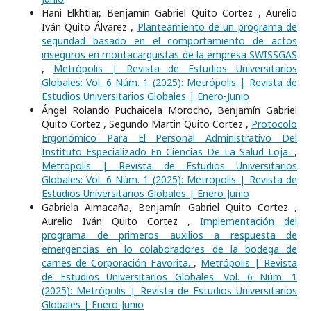
Hani Elkhtiar, Benjamín Gabriel Quito Cortez , Aurelio
Iván Quito Álvarez ,
Planteamiento de un programa de
seguridad basado en el comportamiento de actos
inseguros en montacarguistas de la empresa SWISSGAS
,
Metrópolis | Revista de Estudios Universitarios
Globales: Vol. 6 Núm. 1 (2025): Metrópolis | Revista de
Estudios Universitarios Globales | Enero-Junio
Ángel Rolando Puchaicela Morocho, Benjamín Gabriel
Quito Cortez , Segundo Martin Quito Cortez ,
Protocolo
Ergonómico Para El Personal Administrativo Del
Instituto Especializado En Ciencias De La Salud Loja.
,
Metrópolis | Revista de Estudios Universitarios
Globales: Vol. 6 Núm. 1 (2025): Metrópolis | Revista de
Estudios Universitarios Globales | Enero-Junio
Gabriela Aimacaña, Benjamín Gabriel Quito Cortez ,
Aurelio Iván Quito Cortez ,
Implementación del
programa de primeros auxilios a respuesta de
emergencias en lo colaboradores de la bodega de
carnes de Corporación Favorita.
,
Metrópolis | Revista
de Estudios Universitarios Globales: Vol. 6 Núm. 1
(2025): Metrópolis | Revista de Estudios Universitarios
Globales | Enero-Junio