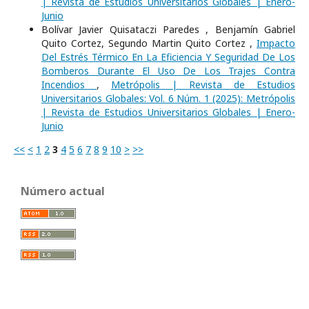
| Revista de Estudios Universitarios Globales | Enero-
Junio
Bolívar Javier Quisataczi Paredes , Benjamín Gabriel
Quito Cortez, Segundo Martin Quito Cortez ,
Impacto
Del Estrés Térmico En La Eficiencia Y Seguridad De Los
Bomberos Durante El Uso De Los Trajes Contra
Incendios
,
Metrópolis | Revista de Estudios
Universitarios Globales: Vol. 6 Núm. 1 (2025): Metrópolis
| Revista de Estudios Universitarios Globales | Enero-
Junio
<<
<
1
2
3
4
5
6
7
8
9
10
>
>>
Número actual