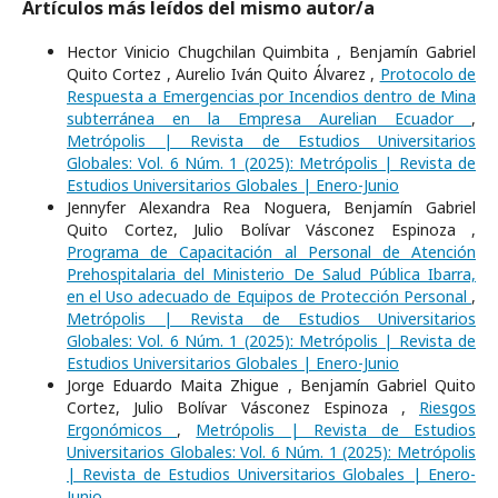
Artículos más leídos del mismo autor/a
Hector Vinicio Chugchilan Quimbita , Benjamín Gabriel
Quito Cortez , Aurelio Iván Quito Álvarez ,
Protocolo de
Respuesta a Emergencias por Incendios dentro de Mina
subterránea en la Empresa Aurelian Ecuador
,
Metrópolis | Revista de Estudios Universitarios
Globales: Vol. 6 Núm. 1 (2025): Metrópolis | Revista de
Estudios Universitarios Globales | Enero-Junio
Jennyfer Alexandra Rea Noguera, Benjamín Gabriel
Quito Cortez, Julio Bolívar Vásconez Espinoza ,
Programa de Capacitación al Personal de Atención
Prehospitalaria del Ministerio De Salud Pública Ibarra,
en el Uso adecuado de Equipos de Protección Personal
,
Metrópolis | Revista de Estudios Universitarios
Globales: Vol. 6 Núm. 1 (2025): Metrópolis | Revista de
Estudios Universitarios Globales | Enero-Junio
Jorge Eduardo Maita Zhigue , Benjamín Gabriel Quito
Cortez, Julio Bolívar Vásconez Espinoza ,
Riesgos
Ergonómicos
,
Metrópolis | Revista de Estudios
Universitarios Globales: Vol. 6 Núm. 1 (2025): Metrópolis
| Revista de Estudios Universitarios Globales | Enero-
Junio