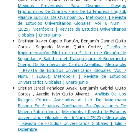
Medidas Preventivas Para Disminuir Riesgos
Ergonómicos De Cuartos Fríos De La Empresa Logiztik
Alliance Sucursal De Oyambarillo.
,
Metrópolis | Revista
de Estudios Universitarios Globales: Vol. 6 Núm. 1
(2025): Metrópolis | Revista de Estudios Universitarios
Globales | Enero-Junio
Cristhian Xavier Capelo Pontón, Benjamín Gabriel Quito
Cortez, Segundo Martin Quito Cortez,
Diseño e
Implementación Piloto de un Sistema de Gestión de
Seguridad y Salud en el Trabajo para el Benemérito
Cuerpo De Bomberos del Cantón Arenillas.
,
Metrópolis
| Revista de Estudios Universitarios Globales: Vol. 7
Núm. 1 (2026): Metrópolis | Revista de Estudios
Universitarios Globales | Enero-Junio
Cristian Israel Peñaloza Awak, Benjamín Gabriel Quito
Cortez , Aurelio Iván Quito Álvarez ,
Análisis De Los
Riesgos Críticos Asociados Al Uso De Maquinaria
Pesada En Espacios Confinados En Operaciones De
Minería Subterránea.
,
Metrópolis | Revista de Estudios
Universitarios Globales: Vol. 6 Núm. 2 (2025): Metrópolis
| Revista de Estudios Universitarios Globales | Julio -
Diciembre