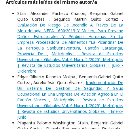
Artículos más leídos del mismo autor/a
Stalin Alexander Pacheco Chacon, Benjamín Gabriel
Quito Cortez , Segundo Martin Quito Cortez ,
Evaluación De Riesgo De Incendio A Través De La
Metodología NFPA 1600:2013 Y Meseri, Para Prevenir
Daños Estructurales Y Pérdidas Humanas En La
Empresa Procesadora De Alimentos “La Picantina” De
La Parroquia Sanbuenaventura, Cantón Latacunga,
Provincia De
,
Metrópolis | Revista de Estudios
Universitarios Globales: Vol. 6 Núm. 2 (2025): Metrópolis
| Revista de Estudios Universitarios Globales | Julio -
Diciembre
Edgar Gilberto Reinoso Molina , Benjamín Gabriel Quito
Cortez , Aurelio Iván Quito Álvarez ,
Implementación De
Un Sistema De Gestión De Seguridad Y Salud
Ocupacional En Una Empresa De Aviación Agrícola En El
Cantón Vinces
,
Metrópolis | Revista de Estudios
Universitarios Globales: Vol. 6 Núm. 1 (2025): Metrópolis
| Revista de Estudios Universitarios Globales | Enero-
Junio
Pilapanta Palomo Washington Stalin, Benjamín Gabriel
Quito Cortez, Daniela Fernanda Vásconez Duchicela ,