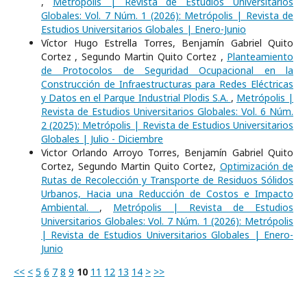
,
Metrópolis | Revista de Estudios Universitarios
Globales: Vol. 7 Núm. 1 (2026): Metrópolis | Revista de
Estudios Universitarios Globales | Enero-Junio
Víctor Hugo Estrella Torres, Benjamín Gabriel Quito
Cortez , Segundo Martin Quito Cortez ,
Planteamiento
de Protocolos de Seguridad Ocupacional en la
Construcción de Infraestructuras para Redes Eléctricas
y Datos en el Parque Industrial Plodis S.A.
,
Metrópolis |
Revista de Estudios Universitarios Globales: Vol. 6 Núm.
2 (2025): Metrópolis | Revista de Estudios Universitarios
Globales | Julio - Diciembre
Victor Orlando Arroyo Torres, Benjamín Gabriel Quito
Cortez, Segundo Martin Quito Cortez,
Optimización de
Rutas de Recolección y Transporte de Residuos Sólidos
Urbanos, Hacia una Reducción de Costos e Impacto
Ambiental.
,
Metrópolis | Revista de Estudios
Universitarios Globales: Vol. 7 Núm. 1 (2026): Metrópolis
| Revista de Estudios Universitarios Globales | Enero-
Junio
<<
<
5
6
7
8
9
10
11
12
13
14
>
>>