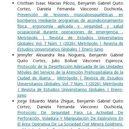
Cristhian Isaac Macias Pilozo, Benjamín Gabriel Quito
Cortez, Daniela Fernanda Vásconez Duchicela,
Prevención de lesiones musculoesqueléticas en
bomberos mediante programas de acondicionamiento
física, ergonomía aplicada y seguridad y salud
ocupacional durante operaciones de emergencia.
,
Metrópolis | Revista de Estudios Universitarios
Globales: Vol. 7 Núm. 1 (2026): Metrópolis | Revista de
Estudios Universitarios Globales | Enero-Junio
Jennyfer Alexandra Rea Noguera, Benjamín Gabriel
Quito Cortez, Julio Bolívar Vásconez Espinoza,
Protocolo de la Desinfección Adecuada de las Unidades
Móviles del Servicio de la Atención Prehospitalaria de la
Ciudad de Ibarra.
,
Metrópolis | Revista de Estudios
Universitarios Globales: Vol. 7 Núm. 1 (2026): Metrópolis
| Revista de Estudios Universitarios Globales | Enero-
Junio
Jorge Eduardo Maita Zhigue, Benjamín Gabriel Quito
Cortez, Daniela Fernanda Vásconez Duchicela,
Protocolo De Seguridad Para La Actividad De
Perforación, Voladura Y Manipulación De Explosivos En
El Área Operativa De La Sociedad Civil Minera Goldmins.