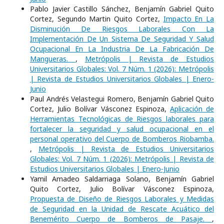
Pablo Javier Castillo Sánchez, Benjamín Gabriel Quito
Cortez, Segundo Martin Quito Cortez,
Impacto En La
Disminución De Riesgos Laborales Con La
Implementación De Un Sistema De Seguridad Y Salud
Ocupacional En La Industria De La Fabricación De
Mangueras.
,
Metrópolis | Revista de Estudios
Universitarios Globales: Vol. 7 Núm. 1 (2026): Metrópolis
| Revista de Estudios Universitarios Globales | Enero-
Junio
Paul Andrés Velastegui Romero, Benjamín Gabriel Quito
Cortez, Julio Bolívar Vásconez Espinoza,
Aplicación de
Herramientas Tecnológicas de Riesgos laborales para
fortalecer la seguridad y salud ocupacional en el
personal operativo del Cuerpo de Bomberos Riobamba.
,
Metrópolis | Revista de Estudios Universitarios
Globales: Vol. 7 Núm. 1 (2026): Metrópolis | Revista de
Estudios Universitarios Globales | Enero-Junio
Yamil Amadeo Saldarriaga Solano, Benjamín Gabriel
Quito Cortez, Julio Bolívar Vásconez Espinoza,
Propuesta de Diseño de Riesgos Laborales y Medidas
de Seguridad en la Unidad de Rescate Acuático del
Benemérito Cuerpo de Bomberos de Pasaje.
,