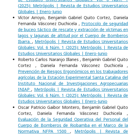
(2025): Metrópolis | Revista de Estudios Universitarios
Globales | Enero-Junio
Víctor Arroyo, Benjamín Gabriel Quito Cortez, Daniela
Fernanda Vásconez Duchicela ,
Protocolo de seguridad
de buceo táctico de rescate y extracción de víctimas en
lagos y lagunas de altitud por el Cuerpo de Bomberos
Ibarra.
,
Metrópolis | Revista de Estudios Universitarios
Globales: Vol. 6 Núm. 1 (2025): Metrópolis | Revista de
Estudios Universitarios Globales | Enero-Junio
Roberto Carlos Naranjo Illanes , Benjamín Gabriel Quito
Cortez , Daniela Fernanda Vásconez Duchicela ,
Prevención de Riesgos Ergonómicos en los trabajadores
agrícolas de la Estación Experimental Santa Catalina del
Instituto Nacional de Investigaciones Agropecuarias
INIAP
,
Metrópolis | Revista de Estudios Universitarios
Globales: Vol. 6 Núm. 1 (2025): Metrópolis | Revista de
Estudios Universitarios Globales | Enero-Junio
Oscar Patricio Gaibor Montero, Benjamín Gabriel Quito
Cortez, Daniela Fernanda Vásconez Duchicela ,
Evaluación de la Seguridad Operativa del Personal del
Cuerpo de Bomberos de Riobamba en el Marco de la
Normativa NFPA 1500
,
Metrópolis | Revista de