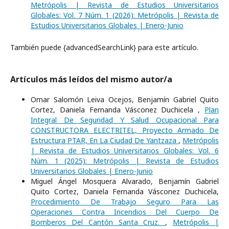
Metrópolis | Revista de Estudios Universitarios
Globales: Vol. 7 Núm. 1 (2026): Metrópolis | Revista de
Estudios Universitarios Globales | Enero-Junio
También puede {advancedSearchLink} para este artículo.
Artículos más leídos del mismo autor/a
Omar Salomón Leiva Ocejos, Benjamín Gabriel Quito
Cortez, Daniela Fernanda Vásconez Duchicela ,
Plan
Integral De Seguridad Y Salud Ocupacional Para
CONSTRUCTORA ELECTRITEL, Proyecto Armado De
Estructura PTAR, En La Ciudad De Yantzaza
,
Metrópolis
| Revista de Estudios Universitarios Globales: Vol. 6
Núm. 1 (2025): Metrópolis | Revista de Estudios
Universitarios Globales | Enero-Junio
Miguel Ángel Mosquera Alvarado, Benjamín Gabriel
Quito Cortez, Daniela Fernanda Vásconez Duchicela,
Procedimiento De Trabajo Seguro Para Las
Operaciones Contra Incendios Del Cuerpo De
Bomberos Del Cantón Santa Cruz.
,
Metrópolis |