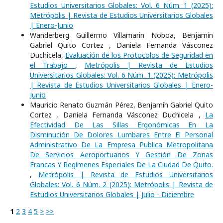
Estudios Universitarios Globales: Vol. 6 Núm. 1 (2025):
Metrópolis | Revista de Estudios Universitarios Globales
| Enero-Junio
Wanderberg Guillermo Villamarin Noboa, Benjamín
Gabriel Quito Cortez , Daniela Fernanda Vásconez
Duchicela,
Evaluación de los Protocolos de Seguridad en
el Trabajo
,
Metrópolis | Revista de Estudios
Universitarios Globales: Vol. 6 Núm. 1 (2025): Metrópolis
| Revista de Estudios Universitarios Globales | Enero-
Junio
Mauricio Renato Guzmán Pérez, Benjamín Gabriel Quito
Cortez , Daniela Fernanda Vásconez Duchicela ,
La
Efectividad De Las Sillas Ergonómicas En La
Disminución De Dolores Lumbares Entre El Personal
Administrativo De La Empresa Publica Metropolitana
De Servicios Aeroportuarios Y Gestión De Zonas
Francas Y Regímenes Especiales De La Ciudad De Quito.
,
Metrópolis | Revista de Estudios Universitarios
Globales: Vol. 6 Núm. 2 (2025): Metrópolis | Revista de
Estudios Universitarios Globales | Julio - Diciembre
1
2
3
4
5
>
>>