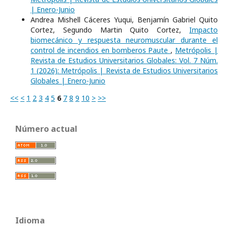
| Enero-Junio
Andrea Mishell Cáceres Yuqui, Benjamín Gabriel Quito
Cortez, Segundo Martin Quito Cortez,
Impacto
biomecánico y respuesta neuromuscular durante el
control de incendios en bomberos Paute
,
Metrópolis |
Revista de Estudios Universitarios Globales: Vol. 7 Núm.
1 (2026): Metrópolis | Revista de Estudios Universitarios
Globales | Enero-Junio
<<
<
1
2
3
4
5
6
7
8
9
10
>
>>
Número actual
Idioma