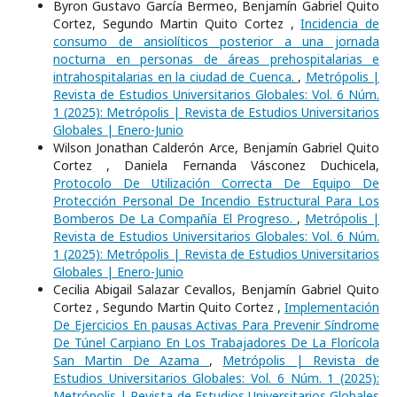
Byron Gustavo García Bermeo, Benjamín Gabriel Quito
Cortez, Segundo Martin Quito Cortez ,
Incidencia de
consumo de ansiolíticos posterior a una jornada
nocturna en personas de áreas prehospitalarias e
intrahospitalarias en la ciudad de Cuenca.
,
Metrópolis |
Revista de Estudios Universitarios Globales: Vol. 6 Núm.
1 (2025): Metrópolis | Revista de Estudios Universitarios
Globales | Enero-Junio
Wilson Jonathan Calderón Arce, Benjamín Gabriel Quito
Cortez , Daniela Fernanda Vásconez Duchicela,
Protocolo De Utilización Correcta De Equipo De
Protección Personal De Incendio Estructural Para Los
Bomberos De La Compañía El Progreso.
,
Metrópolis |
Revista de Estudios Universitarios Globales: Vol. 6 Núm.
1 (2025): Metrópolis | Revista de Estudios Universitarios
Globales | Enero-Junio
Cecilia Abigail Salazar Cevallos, Benjamín Gabriel Quito
Cortez , Segundo Martin Quito Cortez ,
Implementación
De Ejercicios En pausas Activas Para Prevenir Síndrome
De Túnel Carpiano En Los Trabajadores De La Florícola
San Martin De Azama
,
Metrópolis | Revista de
Estudios Universitarios Globales: Vol. 6 Núm. 1 (2025):
Metrópolis | Revista de Estudios Universitarios Globales