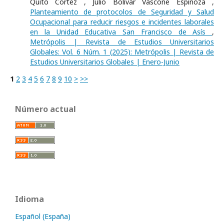
Quito Cortez , Julio Bolívar Vascone Espinoza ,
Planteamiento de protocolos de Seguridad y Salud
Ocupacional para reducir riesgos e incidentes laborales
en la Unidad Educativa San Francisco de Asís
,
Metrópolis | Revista de Estudios Universitarios
Globales: Vol. 6 Núm. 1 (2025): Metrópolis | Revista de
Estudios Universitarios Globales | Enero-Junio
1
2
3
4
5
6
7
8
9
10
>
>>
Número actual
Idioma
Español (España)