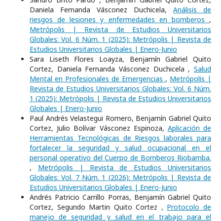
Daniela Fernanda Vásconez Duchicela,
Análisis de
riesgos de lesiones y enfermedades en bomberos
,
Metrópolis | Revista de Estudios Universitarios
Globales: Vol. 6 Núm. 1 (2025): Metrópolis | Revista de
Estudios Universitarios Globales | Enero-Junio
Sara Liseth Flores Loayza, Benjamín Gabriel Quito
Cortez, Daniela Fernanda Vásconez Duchicela ,
Salud
Mental en Profesionales de Emergencias
,
Metrópolis |
Revista de Estudios Universitarios Globales: Vol. 6 Núm.
1 (2025): Metrópolis | Revista de Estudios Universitarios
Globales | Enero-Junio
Paul Andrés Velastegui Romero, Benjamín Gabriel Quito
Cortez, Julio Bolívar Vásconez Espinoza,
Aplicación de
Herramientas Tecnológicas de Riesgos laborales para
fortalecer la seguridad y salud ocupacional en el
personal operativo del Cuerpo de Bomberos Riobamba.
,
Metrópolis | Revista de Estudios Universitarios
Globales: Vol. 7 Núm. 1 (2026): Metrópolis | Revista de
Estudios Universitarios Globales | Enero-Junio
Andrés Patricio Carrillo Porras, Benjamín Gabriel Quito
Cortez, Segundo Martin Quito Cortez ,
Protocolo de
manejo de seguridad y salud en el trabajo para el