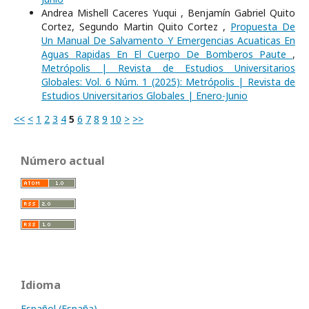
Andrea Mishell Caceres Yuqui , Benjamín Gabriel Quito
Cortez, Segundo Martin Quito Cortez ,
Propuesta De
Un Manual De Salvamento Y Emergencias Acuaticas En
Aguas Rapidas En El Cuerpo De Bomberos Paute
,
Metrópolis | Revista de Estudios Universitarios
Globales: Vol. 6 Núm. 1 (2025): Metrópolis | Revista de
Estudios Universitarios Globales | Enero-Junio
<<
<
1
2
3
4
5
6
7
8
9
10
>
>>
Número actual
Idioma
Español (España)