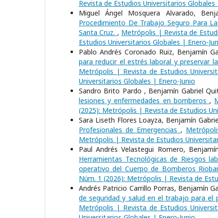
Revista de Estudios Universitarios Globales
Miguel Ángel Mosquera Alvarado, Benja
Procedimiento De Trabajo Seguro Para L
Santa Cruz.
,
Metrópolis | Revista de Estudi
Estudios Universitarios Globales | Enero-Jun
Pablo Andrés Coronado Ruiz, Benjamín Gab
para reducir el estrés laboral y preservar
Metrópolis | Revista de Estudios Universit
Universitarios Globales | Enero-Junio
Sandro Brito Pardo , Benjamín Gabriel Qu
lesiones y enfermedades en bomberos
,
M
(2025): Metrópolis | Revista de Estudios Uni
Sara Liseth Flores Loayza, Benjamín Gabri
Profesionales de Emergencias
,
Metrópoli
Metrópolis | Revista de Estudios Universita
Paul Andrés Velastegui Romero, Benjamín 
Herramientas Tecnológicas de Riesgos labo
operativo del Cuerpo de Bomberos Riob
Núm. 1 (2026): Metrópolis | Revista de Estu
Andrés Patricio Carrillo Porras, Benjamín 
de seguridad y salud en el trabajo para e
Metrópolis | Revista de Estudios Universit
Universitarios Globales | Enero-Junio