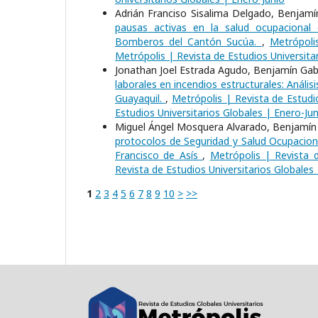
Adrián Franciso Sisalima Delgado, Benjamín
pausas activas en la salud ocupacional 
Bomberos del Cantón Sucúa.
,
Metrópoli
Metrópolis | Revista de Estudios Universita
Jonathan Joel Estrada Agudo, Benjamín Gabr
laborales en incendios estructurales: Anál
Guayaquil.
,
Metrópolis | Revista de Estudio
Estudios Universitarios Globales | Enero-Jun
Miguel Ángel Mosquera Alvarado, Benjamín G
protocolos de Seguridad y Salud Ocupaciona
Francisco de Asís
,
Metrópolis | Revista d
Revista de Estudios Universitarios Globales
1
2
3
4
5
6
7
8
9
10
>
>>