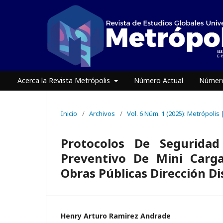
Acerca la Revista Metrópolis
Número Actual
Número
Inicio
/
Archivos
/
Vol. 6 Núm. 1 (2025): Metrópolis
Protocolos De Segurida
Preventivo De Mini Carga
Obras Públicas Dirección Di
Henry Arturo Ramirez Andrade