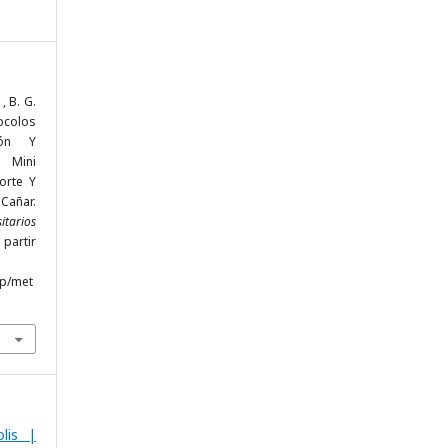
, B. G.
tocolos
ión Y
 Mini
orte Y
 Cañar.
itarios
 partir
hp/met
lis |