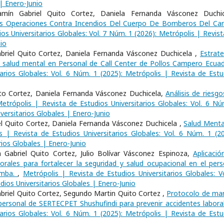
 | Enero-Junio
mín Gabriel Quito Cortez, Daniela Fernanda Vásconez Duchic
as Operaciones Contra Incendios Del Cuerpo De Bomberos Del Ca
os Universitarios Globales: Vol. 7 Núm. 1 (2026): Metrópolis | Revist
io
riel Quito Cortez, Daniela Fernanda Vásconez Duchicela ,
Estrate
 la salud mental en Personal de Call Center de Pollos Campero Ecua
arios Globales: Vol. 6 Núm. 1 (2025): Metrópolis | Revista de Estu
ito Cortez, Daniela Fernanda Vásconez Duchicela,
Análisis de riesgo
etrópolis | Revista de Estudios Universitarios Globales: Vol. 6 Nú
versitarios Globales | Enero-Junio
el Quito Cortez, Daniela Fernanda Vásconez Duchicela ,
Salud Menta
s | Revista de Estudios Universitarios Globales: Vol. 6 Núm. 1 (20
rios Globales | Enero-Junio
Gabriel Quito Cortez, Julio Bolívar Vásconez Espinoza,
Aplicació
rales para fortalecer la seguridad y salud ocupacional en el pers
amba.
,
Metrópolis | Revista de Estudios Universitarios Globales: Vo
dios Universitarios Globales | Enero-Junio
Gabriel Quito Cortez, Segundo Martin Quito Cortez ,
Protocolo de ma
l personal de SERTECPET Shushufindi para prevenir accidentes labor
arios Globales: Vol. 6 Núm. 1 (2025): Metrópolis | Revista de Estu