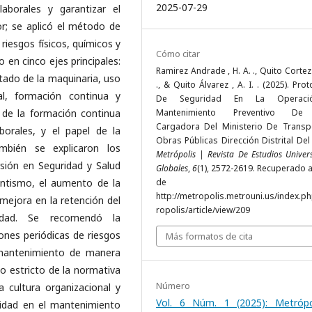
2025-07-29
aborales y garantizar el
r; se aplicó el método de
e riesgos físicos, químicos y
Cómo citar
 en cinco ejes principales:
Ramirez Andrade , H. A. ., Quito Cortez 
etado de la maquinaria, uso
., & Quito Álvarez , A. I. . (2025). Pro
al, formación continua y
De Seguridad En La Operac
 de la formación continua
Mantenimiento Preventivo De
Cargadora Del Ministerio De Transp
borales, y el papel de la
Obras Públicas Dirección Distrital Del
mbién se explicaron los
Metrópolis | Revista De Estudios Univers
rsión en Seguridad y Salud
Globales
,
6
(1), 2572-2619. Recuperado a
entismo, el aumento de la
de
http://metropolis.metrouni.us/index.p
 mejora en la retención del
ropolis/article/view/209
idad. Se recomendó la
ones periódicas de riesgos
Más formatos de cita
 mantenimiento de manera
o estricto de la normativa
Número
a cultura organizacional y
Vol. 6 Núm. 1 (2025): Metrópo
ridad en el mantenimiento