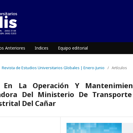
s Anteriores
Indices
Equipo editorial
 | Revista de Estudios Universitarios Globales | Enero-Junio
/
Artículos
d En La Operación Y Mantenimien
dora Del Ministerio De Transporte
strital Del Cañar