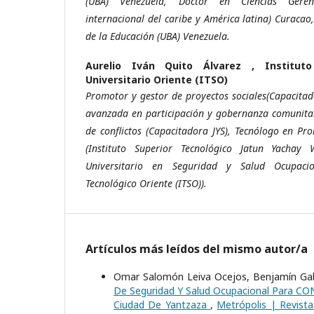
(UBA) Venezuela, Doctor en Ciencias Geren
internacional del caribe y América latina) Curacao
de la Educación (UBA) Venezuela.
Aurelio Iván Quito Álvarez ,
Institut
Universitario Oriente (ITSO)
Promotor y gestor de proyectos sociales(Capacitad
avanzada en participación y gobernanza comunitar
de conflictos (Capacitadora JYS), Tecnólogo en Pr
(Instituto Superior Tecnológico Jatun Yachay 
Universitario en Seguridad y Salud Ocupacio
Tecnológico Oriente (ITSO)).
Artículos más leídos del mismo autor/a
Omar Salomón Leiva Ocejos, Benjamín Gabr
De Seguridad Y Salud Ocupacional Para C
Ciudad De Yantzaza
,
Metrópolis | Revista