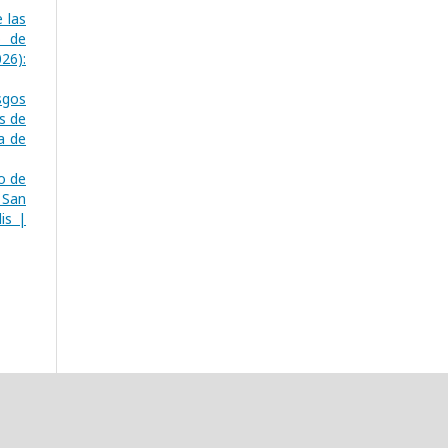
 las
o de
26):
sgos
s de
a de
o de
 San
is |