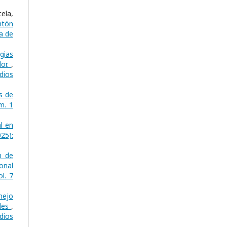
ela,
ntón
a de
gias
dor.
,
dios
s de
m. 1
l en
25):
n de
onal
l. 7
nejo
ales
,
dios