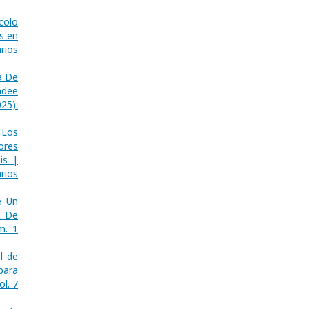
colo
s en
rios
a De
ndee
25):
 Los
ores
is |
rios
e Un
s De
m. 1
l de
para
ol. 7