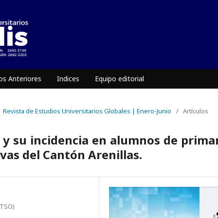
s Anteriores
Indices
Equipo editorial
 | Revista de Estudios Universitarios Globales | Enero-Junio
/
Artículos
y su incidencia en alumnos de prima
ivas del Cantón Arenillas.
ITSO)