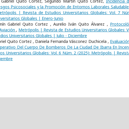
 Gabriel Quito Cortez, Segundo Martin Quito Cortez,
Incidencia d
 Riesgos Psicosociales y la Promoción de Entornos Laborales Saludable
etrópolis | Revista de Estudios Universitarios Globales: Vol. 7 Nú
versitarios Globales | Enero-Junio
mín Gabriel Quito Cortez , Aurelio Iván Quito Álvarez ,
Protocol
Aviación
,
Metrópolis | Revista de Estudios Universitarios Globales: V
ios Universitarios Globales | Julio - Diciembre
riel Quito Cortez , Daniela Fernanda Vásconez Duchicela ,
Evaluació
Operativo Del Cuerpo De Bomberos De La Ciudad De Ibarra En Incen
os Universitarios Globales: Vol. 6 Núm. 2 (2025): Metrópolis | Revist
ciembre