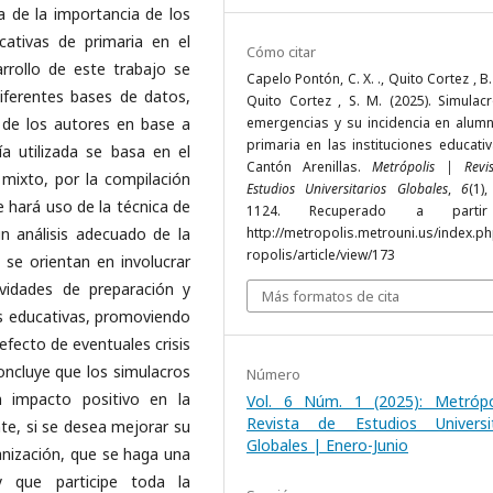
a de la importancia de los
cativas de primaria en el
Cómo citar
rrollo de este trabajo se
Capelo Pontón, C. X. ., Quito Cortez , B. 
 diferentes bases de datos,
Quito Cortez , S. M. (2025). Simulac
 de los autores en base a
emergencias y su incidencia en alum
primaria en las instituciones educati
a utilizada se basa en el
Cantón Arenillas.
Metrópolis | Revi
mixto, por la compilación
Estudios Universitarios Globales
,
6
(1)
e hará uso de la técnica de
1124. Recuperado a parti
n análisis adecuado de la
http://metropolis.metrouni.us/index.p
ropolis/article/view/173
se orientan en involucrar
vidades de preparación y
Más formatos de cita
es educativas, promoviendo
efecto de eventuales crisis
 concluye que los simulacros
Número
n impacto positivo en la
Vol. 6 Núm. 1 (2025): Metrópo
Revista de Estudios Universit
te, si se desea mejorar su
Globales | Enero-Junio
ganización, que se haga una
y que participe toda la