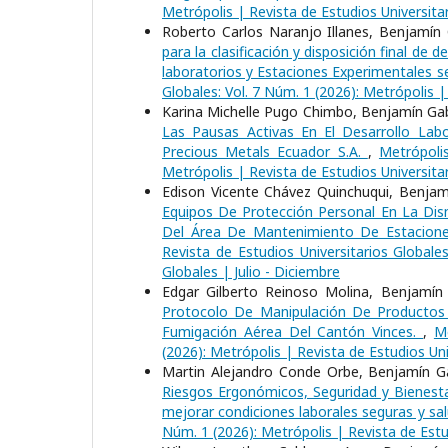
Metrópolis | Revista de Estudios Universitar
Roberto Carlos Naranjo Illanes, Benjamín
para la clasificación y disposición final d
laboratorios y Estaciones Experimentales 
Globales: Vol. 7 Núm. 1 (2026): Metrópolis |
Karina Michelle Pugo Chimbo, Benjamín Gab
Las Pausas Activas En El Desarrollo Lab
Precious Metals Ecuador S.A.
,
Metrópolis
Metrópolis | Revista de Estudios Universitar
Edison Vicente Chávez Quinchuqui, Benjamí
Equipos De Protección Personal En La Dis
Del Área De Mantenimiento De Estacione
Revista de Estudios Universitarios Globale
Globales | Julio - Diciembre
Edgar Gilberto Reinoso Molina, Benjamín 
Protocolo De Manipulación De Productos
Fumigación Aérea Del Cantón Vinces.
,
Me
(2026): Metrópolis | Revista de Estudios Uni
Martin Alejandro Conde Orbe, Benjamín Gab
Riesgos Ergonómicos, Seguridad y Bienesta
mejorar condiciones laborales seguras y sa
Núm. 1 (2026): Metrópolis | Revista de Estu