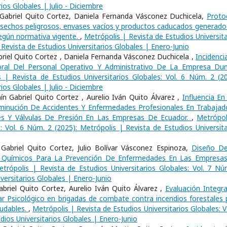
ios Globales | Julio - Diciembre
 Gabriel Quito Cortez, Daniela Fernanda Vásconez Duchicela,
Proto
e desechos peligrosos, envases vacíos y productos caducados generado
según normativa vigente.
,
Metrópolis | Revista de Estudios Universita
 Revista de Estudios Universitarios Globales | Enero-Junio
riel Quito Cortez , Daniela Fernanda Vásconez Duchicela ,
Incidenci
oral Del Personal Operativo Y Administrativo De La Empresa Du
 | Revista de Estudios Universitarios Globales: Vol. 6 Núm. 2 (20
ios Globales | Julio - Diciembre
n Gabriel Quito Cortez , Aurelio Iván Quito Álvarez ,
Influencia En
minución De Accidentes Y Enfermedades Profesionales En Trabajad
s Y Válvulas De Presión En Las Empresas De Ecuador.
,
Metrópol
s: Vol. 6 Núm. 2 (2025): Metrópolis | Revista de Estudios Universita
Gabriel Quito Cortez, Julio Bolívar Vásconez Espinoza,
Diseño D
 Químicos Para La Prevención De Enfermedades En Las Empresa
trópolis | Revista de Estudios Universitarios Globales: Vol. 7 Nú
versitarios Globales | Enero-Junio
riel Quito Cortez, Aurelio Iván Quito Álvarez ,
Evaluación Integra
r Psicológico en brigadas de combate contra incendios forestales 
ludables.
,
Metrópolis | Revista de Estudios Universitarios Globales: V
dios Universitarios Globales | Enero-Junio