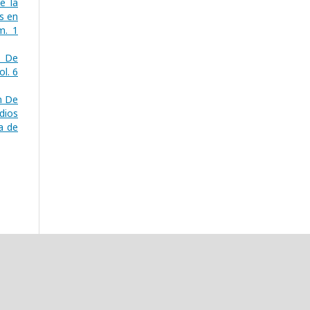
e la
s en
m. 1
ó De
ol. 6
n De
dios
a de