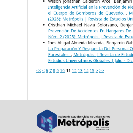
Wilson Jonathan Calderon Arce, Benjamín
Inteligencia Artificial en la Prevención de
el Cuerpo de Bomberos de Quevedo.
,
M
(2026): Metrópolis | Revista de Estudios Uni
Cristhian Michael Navia Solorzano, Benja
Prevención De Accidentes En Hangares De 
Núm. 2 (2025): Metrópolis | Revista de Estud
Ines Abigail Almeida Miranda, Benjamín Gab
La Preparación Y Respuesta Del Personal 
Forestales.
,
Metrópolis | Revista de Estudi
Estudios Universitarios Globales | Julio - Di
<<
<
6
7
8
9
10
11
12
13
14
15
>
>>