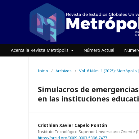
Acerca la Revista Metrópolis
Número Actual
Número
Inicio
/
Archivos
/
Vol. 6 Núm. 1 (2025): Metrópolis
Simulacros de emergencias 
en las instituciones educat
Cristhian Xavier Capelo Pontón
Instituto Tecnológico Superior Universitario Oriente (
https://orcid.org/0009-0003-5396-7477