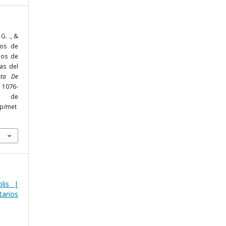
G. ., &
ros de
nos de
vas del
sta De
, 1076-
r de
hp/met
lis |
arios