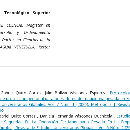
o Tecnológico Superior
DE CUENCA), Magister en
sarrollo y Ordenamiento
 Doctor en Ciencias de la
AGUA) VENEZUELA, Rector
abriel Quito Cortez, Julio Bolívar Vásconez Espinoza,
Protocolo
 de protección personal para operadores de maquinaria pesada en z
 Universitarios Globales: Vol. 7 Núm. 1 (2026): Metrópolis | Revist
io
briel Quito Cortez , Daniela Fernanda Vásconez Duchicela ,
Estudi
De Seguridad En La Operación De Maquinaria Pesada En La Emp
polis | Revista de Estudios Universitarios Globales: Vol. 6 Núm. 2 (2