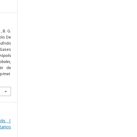
, B. G.
colo De
ufrido
Gases
rópolis
obales
,
tir de
hp/met
lis |
arios