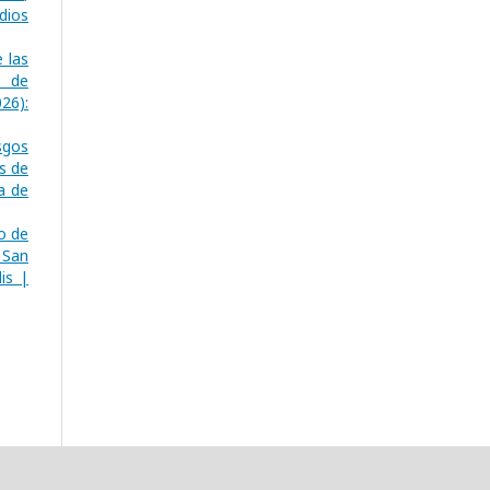
dios
 las
o de
26):
sgos
s de
a de
o de
 San
is |