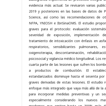
evidencia más actual. Se revisaron varias publi
2019 y posteriores en las bases de datos de
Science, así como las recomendaciones de ot
NFPA, YNIOSH e IbnSinaOMS. El estudio propone
graves para el protocolo: evaluación sistemáti
severidad de exposición, implementación d
tratamiento de intoxicación con énfasis en asfix
respiratorios, sensibilizantes pulmonares, 
oxigenoterapia, descontaminación, rehabilitac
psicosocial y vigilancia médico longitudinal. Los 
cuarta parte de las lesiones que sufren los bom
a productos de combustión. El establec
estandarizados disminuye hasta el sesenta por 
graves derivadas de estas lesiones. El estudio 
enfoque más integrado que vaya más allá de la 
para incorporar medidas preventivas y un se
especialmente considerando los nuevos mat
modernos que emiten hasta un 300% más de