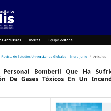
s Anteriores
Indices
Equipo editorial
 | Revista de Estudios Universitarios Globales | Enero-Junio
/
Artículos
 Personal Bomberil Que Ha Sufri
ión De Gases Tóxicos En Un Incend