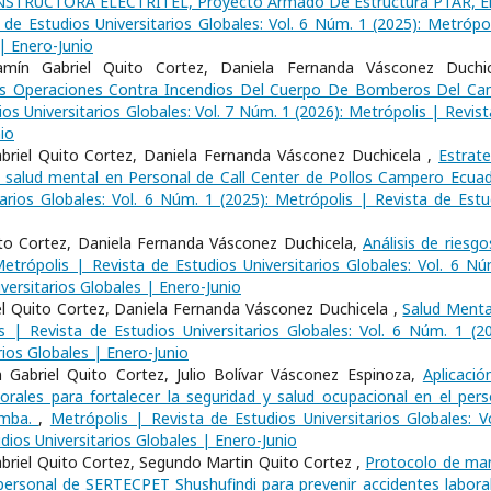
ONSTRUCTORA ELECTRITEL, Proyecto Armado De Estructura PTAR, E
 de Estudios Universitarios Globales: Vol. 6 Núm. 1 (2025): Metrópol
 | Enero-Junio
mín Gabriel Quito Cortez, Daniela Fernanda Vásconez Duchic
as Operaciones Contra Incendios Del Cuerpo De Bomberos Del Ca
os Universitarios Globales: Vol. 7 Núm. 1 (2026): Metrópolis | Revist
io
riel Quito Cortez, Daniela Fernanda Vásconez Duchicela ,
Estrate
 la salud mental en Personal de Call Center de Pollos Campero Ecua
arios Globales: Vol. 6 Núm. 1 (2025): Metrópolis | Revista de Estu
ito Cortez, Daniela Fernanda Vásconez Duchicela,
Análisis de riesgo
etrópolis | Revista de Estudios Universitarios Globales: Vol. 6 Nú
versitarios Globales | Enero-Junio
el Quito Cortez, Daniela Fernanda Vásconez Duchicela ,
Salud Menta
s | Revista de Estudios Universitarios Globales: Vol. 6 Núm. 1 (20
rios Globales | Enero-Junio
Gabriel Quito Cortez, Julio Bolívar Vásconez Espinoza,
Aplicació
rales para fortalecer la seguridad y salud ocupacional en el pers
amba.
,
Metrópolis | Revista de Estudios Universitarios Globales: Vo
dios Universitarios Globales | Enero-Junio
Gabriel Quito Cortez, Segundo Martin Quito Cortez ,
Protocolo de ma
l personal de SERTECPET Shushufindi para prevenir accidentes labor