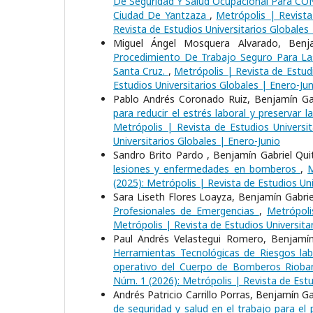
De Seguridad Y Salud Ocupacional Para C
Ciudad De Yantzaza
,
Metrópolis | Revista
Revista de Estudios Universitarios Globales
Miguel Ángel Mosquera Alvarado, Benja
Procedimiento De Trabajo Seguro Para L
Santa Cruz.
,
Metrópolis | Revista de Estudi
Estudios Universitarios Globales | Enero-Jun
Pablo Andrés Coronado Ruiz, Benjamín Gab
para reducir el estrés laboral y preservar
Metrópolis | Revista de Estudios Universit
Universitarios Globales | Enero-Junio
Sandro Brito Pardo , Benjamín Gabriel Qu
lesiones y enfermedades en bomberos
,
M
(2025): Metrópolis | Revista de Estudios Uni
Sara Liseth Flores Loayza, Benjamín Gabri
Profesionales de Emergencias
,
Metrópoli
Metrópolis | Revista de Estudios Universita
Paul Andrés Velastegui Romero, Benjamín 
Herramientas Tecnológicas de Riesgos labo
operativo del Cuerpo de Bomberos Riob
Núm. 1 (2026): Metrópolis | Revista de Estu
Andrés Patricio Carrillo Porras, Benjamín 
de seguridad y salud en el trabajo para e