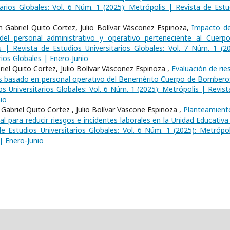
arios Globales: Vol. 6 Núm. 1 (2025): Metrópolis | Revista de Estu
 Gabriel Quito Cortez, Julio Bolívar Vásconez Espinoza,
Impacto de
del personal administrativo y operativo perteneciente al Cuerp
s | Revista de Estudios Universitarios Globales: Vol. 7 Núm. 1 (20
rios Globales | Enero-Junio
iel Quito Cortez, Julio Bolívar Vásconez Espinoza ,
Evaluación de rie
isis basado en personal operativo del Benemérito Cuerpo de Bombero
s Universitarios Globales: Vol. 6 Núm. 1 (2025): Metrópolis | Revist
io
abriel Quito Cortez , Julio Bolívar Vascone Espinoza ,
Planteamient
l para reducir riesgos e incidentes laborales en la Unidad Educativa
e Estudios Universitarios Globales: Vol. 6 Núm. 1 (2025): Metrópol
 | Enero-Junio