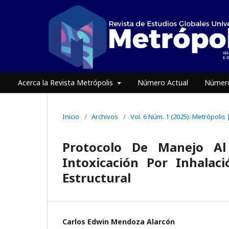
Acerca la Revista Metrópolis
Número Actual
Número
Inicio
/
Archivos
/
Vol. 6 Núm. 1 (2025): Metrópolis
Protocolo De Manejo Al
Intoxicación Por Inhalac
Estructural
Carlos Edwin Mendoza Alarcón