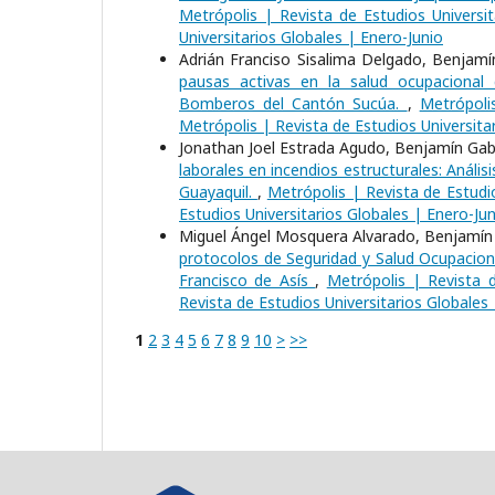
Metrópolis | Revista de Estudios Universit
Universitarios Globales | Enero-Junio
Adrián Franciso Sisalima Delgado, Benjamín
pausas activas en la salud ocupacional 
Bomberos del Cantón Sucúa.
,
Metrópoli
Metrópolis | Revista de Estudios Universita
Jonathan Joel Estrada Agudo, Benjamín Gabr
laborales en incendios estructurales: Anál
Guayaquil.
,
Metrópolis | Revista de Estudio
Estudios Universitarios Globales | Enero-Jun
Miguel Ángel Mosquera Alvarado, Benjamín G
protocolos de Seguridad y Salud Ocupaciona
Francisco de Asís
,
Metrópolis | Revista d
Revista de Estudios Universitarios Globales
1
2
3
4
5
6
7
8
9
10
>
>>