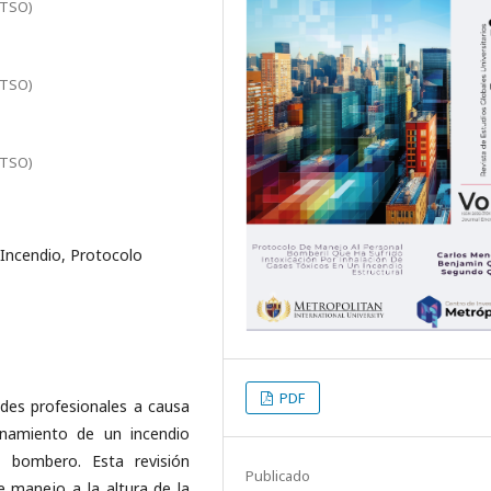
ITSO)
ITSO)
ITSO)
Incendio, Protocolo
PDF
ades profesionales a causa
onamiento de un incendio
n bombero. Esta revisión
Publicado
e manejo a la altura de la