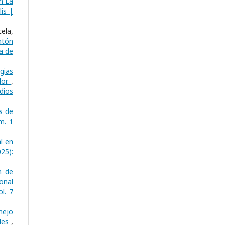
n La
is |
ela,
ntón
a de
gias
dor.
,
dios
s de
m. 1
l en
25):
n de
onal
l. 7
nejo
ales
,