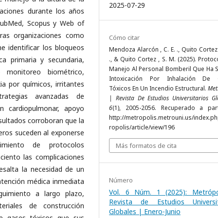
2025-07-29
caciones durante los años
 PubMed, Scopus y Web of
ras organizaciones como
Cómo citar
 identificar los bloqueos
Mendoza Alarcón , C. E. ., Quito Cortez 
ca primaria y secundaria,
., & Quito Cortez , S. M. (2025). Proto
Manejo Al Personal Bomberil Que Ha S
e monitoreo biométrico,
Intoxicación Por Inhalación De 
ia por químicos, irritantes
Tóxicos En Un Incendio Estructural.
Met
estrategias avanzadas de
| Revista De Estudios Universitarios Gl
ión cardiopulmonar, apoyo
6
(1), 2005-2056. Recuperado a par
http://metropolis.metrouni.us/index.p
resultados corroboran que la
ropolis/article/view/196
beros suceden al exponerse
imiento de protocolos
Más formatos de cita
ciento las complicaciones
resalta la necesidad de un
Número
atención médica inmediata
Vol. 6 Núm. 1 (2025): Metrópo
guimiento a largo plazo,
Revista de Estudios Universit
eriales de construcción
Globales | Enero-Junio
 gases tóxicos que sus