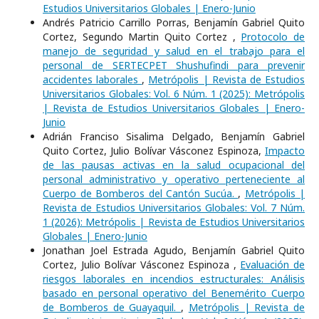
Estudios Universitarios Globales | Enero-Junio
Andrés Patricio Carrillo Porras, Benjamín Gabriel Quito
Cortez, Segundo Martin Quito Cortez ,
Protocolo de
manejo de seguridad y salud en el trabajo para el
personal de SERTECPET Shushufindi para prevenir
accidentes laborales
,
Metrópolis | Revista de Estudios
Universitarios Globales: Vol. 6 Núm. 1 (2025): Metrópolis
| Revista de Estudios Universitarios Globales | Enero-
Junio
Adrián Franciso Sisalima Delgado, Benjamín Gabriel
Quito Cortez, Julio Bolívar Vásconez Espinoza,
Impacto
de las pausas activas en la salud ocupacional del
personal administrativo y operativo perteneciente al
Cuerpo de Bomberos del Cantón Sucúa.
,
Metrópolis |
Revista de Estudios Universitarios Globales: Vol. 7 Núm.
1 (2026): Metrópolis | Revista de Estudios Universitarios
Globales | Enero-Junio
Jonathan Joel Estrada Agudo, Benjamín Gabriel Quito
Cortez, Julio Bolívar Vásconez Espinoza ,
Evaluación de
riesgos laborales en incendios estructurales: Análisis
basado en personal operativo del Benemérito Cuerpo
de Bomberos de Guayaquil.
,
Metrópolis | Revista de