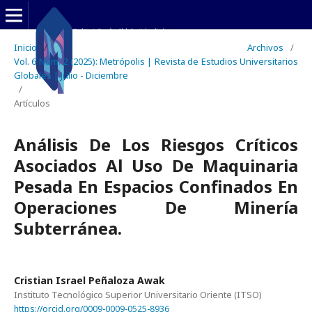
Inicio
/
Archivos
/
Vol. 6 Núm. 2 (2025): Metrópolis | Revista de Estudios Universitarios
Globales | Julio - Diciembre
/
Artículos
Análisis De Los Riesgos Críticos
Asociados Al Uso De Maquinaria
Pesada En Espacios Confinados En
Operaciones De Minería
Subterránea.
Cristian Israel Peñaloza Awak
Instituto Tecnológico Superior Universitario Oriente (ITSO)
https://orcid.org/0009-0009-0525-8936