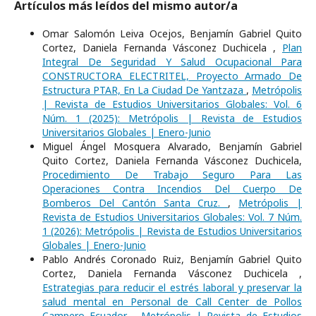
Artículos más leídos del mismo autor/a
Omar Salomón Leiva Ocejos, Benjamín Gabriel Quito
Cortez, Daniela Fernanda Vásconez Duchicela ,
Plan
Integral De Seguridad Y Salud Ocupacional Para
CONSTRUCTORA ELECTRITEL, Proyecto Armado De
Estructura PTAR, En La Ciudad De Yantzaza
,
Metrópolis
| Revista de Estudios Universitarios Globales: Vol. 6
Núm. 1 (2025): Metrópolis | Revista de Estudios
Universitarios Globales | Enero-Junio
Miguel Ángel Mosquera Alvarado, Benjamín Gabriel
Quito Cortez, Daniela Fernanda Vásconez Duchicela,
Procedimiento De Trabajo Seguro Para Las
Operaciones Contra Incendios Del Cuerpo De
Bomberos Del Cantón Santa Cruz.
,
Metrópolis |
Revista de Estudios Universitarios Globales: Vol. 7 Núm.
1 (2026): Metrópolis | Revista de Estudios Universitarios
Globales | Enero-Junio
Pablo Andrés Coronado Ruiz, Benjamín Gabriel Quito
Cortez, Daniela Fernanda Vásconez Duchicela ,
Estrategias para reducir el estrés laboral y preservar la
salud mental en Personal de Call Center de Pollos
Campero Ecuador.
,
Metrópolis | Revista de Estudios