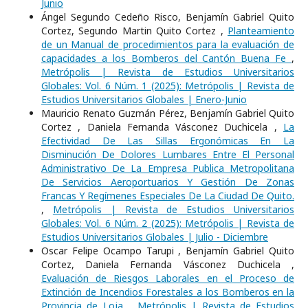
Junio
Ángel Segundo Cedeño Risco, Benjamín Gabriel Quito
Cortez, Segundo Martin Quito Cortez ,
Planteamiento
de un Manual de procedimientos para la evaluación de
capacidades a los Bomberos del Cantón Buena Fe
,
Metrópolis | Revista de Estudios Universitarios
Globales: Vol. 6 Núm. 1 (2025): Metrópolis | Revista de
Estudios Universitarios Globales | Enero-Junio
Mauricio Renato Guzmán Pérez, Benjamín Gabriel Quito
Cortez , Daniela Fernanda Vásconez Duchicela ,
La
Efectividad De Las Sillas Ergonómicas En La
Disminución De Dolores Lumbares Entre El Personal
Administrativo De La Empresa Publica Metropolitana
De Servicios Aeroportuarios Y Gestión De Zonas
Francas Y Regímenes Especiales De La Ciudad De Quito.
,
Metrópolis | Revista de Estudios Universitarios
Globales: Vol. 6 Núm. 2 (2025): Metrópolis | Revista de
Estudios Universitarios Globales | Julio - Diciembre
Oscar Felipe Ocampo Tarupi , Benjamín Gabriel Quito
Cortez, Daniela Fernanda Vásconez Duchicela ,
Evaluación de Riesgos Laborales en el Proceso de
Extinción de Incendios Forestales a los Bomberos en la
Provincia de Loja.
,
Metrópolis | Revista de Estudios