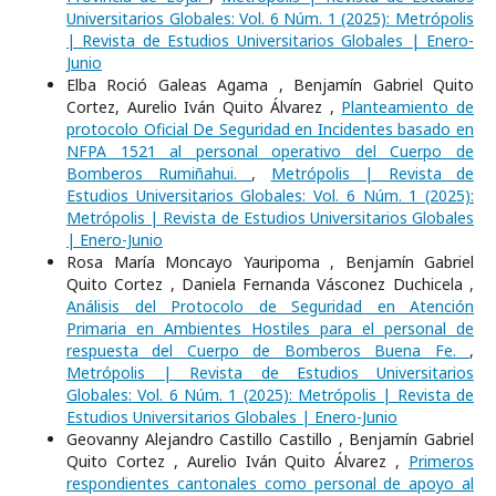
Universitarios Globales: Vol. 6 Núm. 1 (2025): Metrópolis
| Revista de Estudios Universitarios Globales | Enero-
Junio
Elba Roció Galeas Agama , Benjamín Gabriel Quito
Cortez, Aurelio Iván Quito Álvarez ,
Planteamiento de
protocolo Oficial De Seguridad en Incidentes basado en
NFPA 1521 al personal operativo del Cuerpo de
Bomberos Rumiñahui.
,
Metrópolis | Revista de
Estudios Universitarios Globales: Vol. 6 Núm. 1 (2025):
Metrópolis | Revista de Estudios Universitarios Globales
| Enero-Junio
Rosa María Moncayo Yauripoma , Benjamín Gabriel
Quito Cortez , Daniela Fernanda Vásconez Duchicela ,
Análisis del Protocolo de Seguridad en Atención
Primaria en Ambientes Hostiles para el personal de
respuesta del Cuerpo de Bomberos Buena Fe.
,
Metrópolis | Revista de Estudios Universitarios
Globales: Vol. 6 Núm. 1 (2025): Metrópolis | Revista de
Estudios Universitarios Globales | Enero-Junio
Geovanny Alejandro Castillo Castillo , Benjamín Gabriel
Quito Cortez , Aurelio Iván Quito Álvarez ,
Primeros
respondientes cantonales como personal de apoyo al