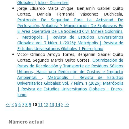
Globales | Julio - Diciembre
Jorge Eduardo Maita Zhigue, Benjamín Gabriel Quito
Cortez, Daniela Fernanda Vásconez Duchicela,
Protocolo De Seguridad Para La Actividad De
Perforación, Voladura Y Manipulación De Explosivos En
El Área Operativa De La Sociedad Civil Minera Goldmins.
,
Metrópolis | Revista de Estudios Universitarios
Globales: Vol. 7 Núm. 1 (2026): Metrópolis | Revista de
Estudios Universitarios Globales | Enero-Junio
Victor Orlando Arroyo Torres, Benjamín Gabriel Quito
Cortez, Segundo Martin Quito Cortez,
Optimización de
Rutas de Recolección y Transporte de Residuos Sólidos
Urbanos, Hacia una Reducción de Costos e Impacto
Ambiental.
,
Metrópolis | Revista de Estudios
Universitarios Globales: Vol. 7 Núm. 1 (2026): Metrópolis
| Revista de Estudios Universitarios Globales | Enero-
Junio
<<
<
5
6
7
8
9
10
11
12
13
14
>
>>
Número actual