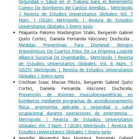
Seguridad y Salud en el Trabajo para el Benemérito
Cuerpo De Bomberos del Cantón Arenillas.
,
Metrópolis
| Revista de Estudios Universitarios Globales: Vol. 7
Núm. 1 (2026): Metrópolis | Revista de Estudios
Universitarios Globales | Enero-Junio
Pilapanta Palomo Washington Stalin, Benjamín Gabriel
Quito Cortez, Daniela Fernanda Vásconez Duchicela ,
Medidas Preventivas Para Disminuir Riesgos
Ergonómicos De Cuartos Fríos De La Empresa Logiztik
Alliance Sucursal De Oyambarillo.
,
Metrópolis | Revista
de Estudios Universitarios Globales: Vol. 6 Núm. 1
(2025): Metrópolis | Revista de Estudios Universitarios
Globales | Enero-Junio
Cristhian Isaac Macias Pilozo, Benjamín Gabriel Quito
Cortez, Daniela Fernanda Vásconez Duchicela,
Prevención de lesiones musculoesqueléticas en
bomberos mediante programas de acondicionamiento
física, ergonomía aplicada y seguridad y salud
ocupacional durante operaciones de emergencia.
,
Metrópolis | Revista de Estudios Universitarios
Globales: Vol. 7 Núm. 1 (2026): Metrópolis | Revista de
Estudios Universitarios Globales | Enero-Junio
Jennyfer Alexandra Rea Noguera, Benjamín Gabriel