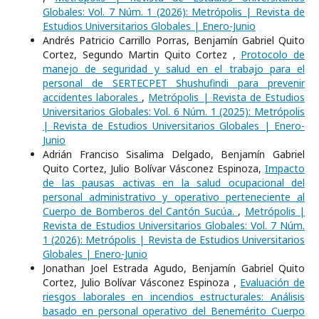
Globales: Vol. 7 Núm. 1 (2026): Metrópolis | Revista de
Estudios Universitarios Globales | Enero-Junio
Andrés Patricio Carrillo Porras, Benjamín Gabriel Quito
Cortez, Segundo Martin Quito Cortez ,
Protocolo de
manejo de seguridad y salud en el trabajo para el
personal de SERTECPET Shushufindi para prevenir
accidentes laborales
,
Metrópolis | Revista de Estudios
Universitarios Globales: Vol. 6 Núm. 1 (2025): Metrópolis
| Revista de Estudios Universitarios Globales | Enero-
Junio
Adrián Franciso Sisalima Delgado, Benjamín Gabriel
Quito Cortez, Julio Bolívar Vásconez Espinoza,
Impacto
de las pausas activas en la salud ocupacional del
personal administrativo y operativo perteneciente al
Cuerpo de Bomberos del Cantón Sucúa.
,
Metrópolis |
Revista de Estudios Universitarios Globales: Vol. 7 Núm.
1 (2026): Metrópolis | Revista de Estudios Universitarios
Globales | Enero-Junio
Jonathan Joel Estrada Agudo, Benjamín Gabriel Quito
Cortez, Julio Bolívar Vásconez Espinoza ,
Evaluación de
riesgos laborales en incendios estructurales: Análisis
basado en personal operativo del Benemérito Cuerpo