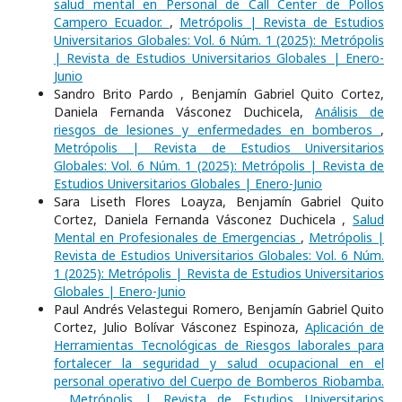
salud mental en Personal de Call Center de Pollos
Campero Ecuador.
,
Metrópolis | Revista de Estudios
Universitarios Globales: Vol. 6 Núm. 1 (2025): Metrópolis
| Revista de Estudios Universitarios Globales | Enero-
Junio
Sandro Brito Pardo , Benjamín Gabriel Quito Cortez,
Daniela Fernanda Vásconez Duchicela,
Análisis de
riesgos de lesiones y enfermedades en bomberos
,
Metrópolis | Revista de Estudios Universitarios
Globales: Vol. 6 Núm. 1 (2025): Metrópolis | Revista de
Estudios Universitarios Globales | Enero-Junio
Sara Liseth Flores Loayza, Benjamín Gabriel Quito
Cortez, Daniela Fernanda Vásconez Duchicela ,
Salud
Mental en Profesionales de Emergencias
,
Metrópolis |
Revista de Estudios Universitarios Globales: Vol. 6 Núm.
1 (2025): Metrópolis | Revista de Estudios Universitarios
Globales | Enero-Junio
Paul Andrés Velastegui Romero, Benjamín Gabriel Quito
Cortez, Julio Bolívar Vásconez Espinoza,
Aplicación de
Herramientas Tecnológicas de Riesgos laborales para
fortalecer la seguridad y salud ocupacional en el
personal operativo del Cuerpo de Bomberos Riobamba.
,
Metrópolis | Revista de Estudios Universitarios