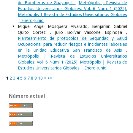
de Bomberos de Guayaquil.
,
Metrópolis | Revista de
Estudios Universitarios Globales: Vol. 6 Núm. 1 (2025):
Metrópolis | Revista de Estudios Universitarios Globales
| Enero-Junio
Miguel Ángel Mosquera Alvarado, Benjamín Gabriel
Quito Cortez , Julio Bolívar Vascone Espinoza ,
Planteamiento de protocolos de Seguridad y Salud
Ocupacional para reducir riesgos e incidentes laborales
en la Unidad Educativa San Francisco de Asís
,
Metrópolis | Revista de Estudios Universitarios
Globales: Vol. 6 Núm. 1 (2025): Metrópolis | Revista de
Estudios Universitarios Globales | Enero-Junio
1
2
3
4
5
6
7
8
9
10
>
>>
Número actual