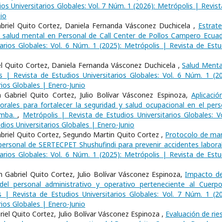
os Universitarios Globales: Vol. 7 Núm. 1 (2026): Metrópolis | Revist
io
riel Quito Cortez, Daniela Fernanda Vásconez Duchicela ,
Estrate
 la salud mental en Personal de Call Center de Pollos Campero Ecua
arios Globales: Vol. 6 Núm. 1 (2025): Metrópolis | Revista de Estu
el Quito Cortez, Daniela Fernanda Vásconez Duchicela ,
Salud Menta
s | Revista de Estudios Universitarios Globales: Vol. 6 Núm. 1 (20
rios Globales | Enero-Junio
Gabriel Quito Cortez, Julio Bolívar Vásconez Espinoza,
Aplicació
rales para fortalecer la seguridad y salud ocupacional en el pers
amba.
,
Metrópolis | Revista de Estudios Universitarios Globales: Vo
dios Universitarios Globales | Enero-Junio
Gabriel Quito Cortez, Segundo Martin Quito Cortez ,
Protocolo de ma
l personal de SERTECPET Shushufindi para prevenir accidentes labor
arios Globales: Vol. 6 Núm. 1 (2025): Metrópolis | Revista de Estu
 Gabriel Quito Cortez, Julio Bolívar Vásconez Espinoza,
Impacto de
del personal administrativo y operativo perteneciente al Cuerp
s | Revista de Estudios Universitarios Globales: Vol. 7 Núm. 1 (20
rios Globales | Enero-Junio
iel Quito Cortez, Julio Bolívar Vásconez Espinoza ,
Evaluación de rie