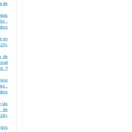
a de
gias
dor.
,
dios
l en
25):
n de
onal
l. 7
nejo
ales
,
dios
 las
o de
26):
sgos