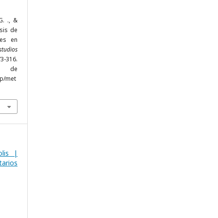
G. ., &
isis de
des en
studios
3-316.
r de
hp/met
lis |
arios