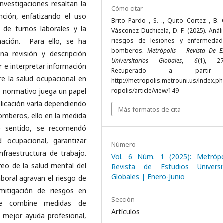
investigaciones resaltan la
Cómo citar
nción, enfatizando el uso
Brito Pardo , S. ., Quito Cortez , B. 
 de turnos laborales y la
Vásconez Duchicela, D. F. (2025). Anál
ación. Para ello, se ha
riesgos de lesiones y enfermeda
bomberos.
Metrópolis | Revista De E
a revisión y descripción
Universitarios Globales
,
6
(1), 27
ar e interpretar información
Recuperado a parti
re la salud ocupacional en
http://metropolis.metrouni.us/index.p
 normativo juega un papel
ropolis/article/view/149
plicación varía dependiendo
Más formatos de cita
bomberos, ello en la medida
 sentido, se recomendó
 ocupacional, garantizar
Número
nfraestructura de trabajo.
Vol. 6 Núm. 1 (2025): Metrópo
eo de la salud mental del
Revista de Estudios Universit
Globales | Enero-Junio
aboral agravan el riesgo de
mitigación de riesgos en
Sección
ue combine medidas de
Artículos
a mejor ayuda profesional,