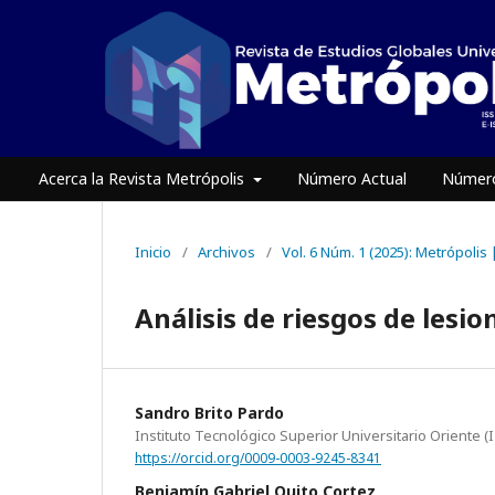
Acerca la Revista Metrópolis
Número Actual
Número
Inicio
/
Archivos
/
Vol. 6 Núm. 1 (2025): Metrópolis
Análisis de riesgos de les
Sandro Brito Pardo
Instituto Tecnológico Superior Universitario Oriente (
https://orcid.org/0009-0003-9245-8341
Benjamín Gabriel Quito Cortez