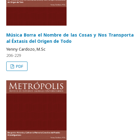
Música Borra el Nombre de las Cosas y Nos Transporta
al Éxtasis del Origen de Todo
Yenny Cardozo, M.Sc
206-229
PDF