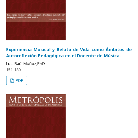
Experiencia Musical y Relato de Vida como Ámbitos de
Autoreflexión Pedagógica en el Docente de Música.
Luis Raúl Muñoz,PhD.
151-180
PDF