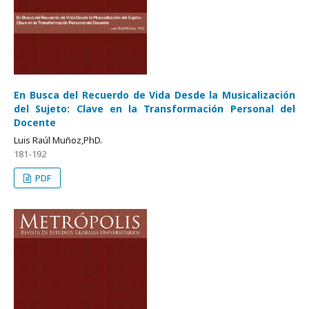
En Busca del Recuerdo de Vida Desde la Musicalización
del Sujeto: Clave en la Transformación Personal del
Docente
Luis Raúl Muñoz,PhD.
181-192
PDF