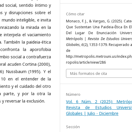
d social, sentido íntimo y
as y disrupciones sobre el
Cómo citar
mundo inteligible, e invita
Monaco, F. J., & Vargas, G. (2025). Cat
enraizando la mirada en la
Que Sustentan Una Paideia-Ética En El
Del Lugar De Enunciación Universi
e interpela el vaciamiento
Metrópolis | Revista De Estudios Univers
a. También la paideia-ética
Globales
,
6
(2), 1353-1379. Recuperado a
 confronta la aporofobia
de
mbio social a contrafuerza
http://metropolis.metrouni.us/index.p
ropolis/article/view/286
oral acuden Cortina (2000),
06) Nussbaum (1995). Y el
Más formatos de cita
10 en el entender de la
iento y el cuidado del otro
 parte, y por la otra la
Número
y reversar la exclusión.
Vol. 6 Núm. 2 (2025): Metrópo
Revista de Estudios Universit
Globales | Julio - Diciembre
Sección