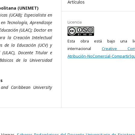
Artículos
politana (UNIMET)
cas (UCAB); Especialista en
Licencia
 en Tecnología, Aprendizaje
Educación (ULAC); Doctor en
ra la Creación Intelectual
Esta obra está bajo una lic
as de la Educación (UCV) y
internacional
Creative Com
l (ULAC), Docente Titular e
Atribución-NoComercial-CompartirIgu
Básicos de la Universidad
as
 and Caribbean University
a Vargas,
Saberes Pedagógicos del Docente Universitario de Fisioter