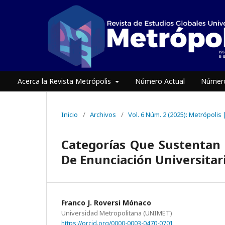
Acerca la Revista Metrópolis
Número Actual
Número
Inicio
/
Archivos
/
Vol. 6 Núm. 2 (2025): Metrópolis 
Categorías Que Sustentan U
De Enunciación Universitar
Franco J. Roversi Mónaco
Universidad Metropolitana (UNIMET)
https://orcid.org/0000-0003-0470-0701