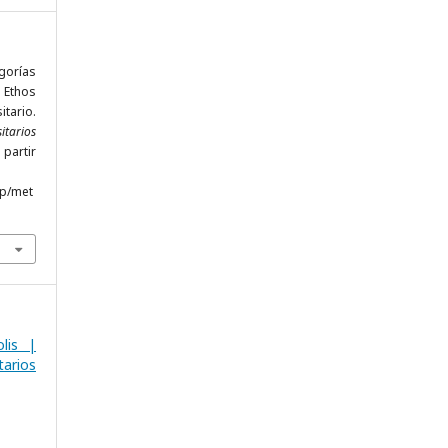
egorías
 Ethos
tario.
itarios
 partir
hp/met
lis |
arios