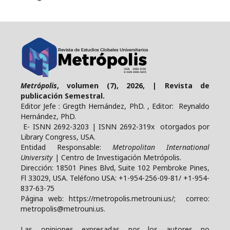
Metrópolis
, volumen (7), 2026, | Revista de
publicación Semestral.
Editor Jefe : Gregth Hernández, PhD. , Editor: Reynaldo
Hernández, PhD.
E- ISNN 2692-3203 | ISNN 2692-319x otorgados por
Library Congress, USA.
Entidad Responsable:
Metropolitan International
University
| Centro de Investigación Metrópolis.
Dirección: 18501 Pines Blvd, Suite 102 Pembroke Pines,
Fl 33029, USA. Teléfono USA: +1-954-256-09-81/ +1-954-
837-63-75
Página web: https://metropolis.metrouni.us/; correo:
metropolis@metrouni.us.
Las opiniones expresadas por los autores no