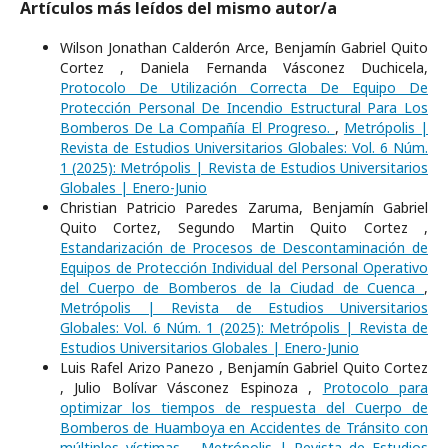
Artículos más leídos del mismo autor/a
Wilson Jonathan Calderón Arce, Benjamín Gabriel Quito
Cortez , Daniela Fernanda Vásconez Duchicela,
Protocolo De Utilización Correcta De Equipo De
Protección Personal De Incendio Estructural Para Los
Bomberos De La Compañía El Progreso.
,
Metrópolis |
Revista de Estudios Universitarios Globales: Vol. 6 Núm.
1 (2025): Metrópolis | Revista de Estudios Universitarios
Globales | Enero-Junio
Christian Patricio Paredes Zaruma, Benjamín Gabriel
Quito Cortez, Segundo Martin Quito Cortez ,
Estandarización de Procesos de Descontaminación de
Equipos de Protección Individual del Personal Operativo
del Cuerpo de Bomberos de la Ciudad de Cuenca
,
Metrópolis | Revista de Estudios Universitarios
Globales: Vol. 6 Núm. 1 (2025): Metrópolis | Revista de
Estudios Universitarios Globales | Enero-Junio
Luis Rafel Arizo Panezo , Benjamín Gabriel Quito Cortez
, Julio Bolívar Vásconez Espinoza ,
Protocolo para
optimizar los tiempos de respuesta del Cuerpo de
Bomberos de Huamboya en Accidentes de Tránsito con
múltiples víctimas.
,
Metrópolis | Revista de Estudios