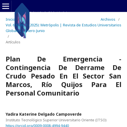
Inicio
/
Archivos
/
Vol. 6 Núm. 1 (2025): Metrópolis | Revista de Estudios Universitarios
Globales | Enero-Junio
/
Artículos
Plan De Emergencia -
Contingencia De Derrame De
Crudo Pesado En El Sector San
Marcos, Río Quijos Para El
Personal Comunitario
Yadira Katerine Delgado Campoverde
Instituto Tecnológico Superior Universitario Oriente (ITSO)
https://orcid.org/0009-0008-4994-9440