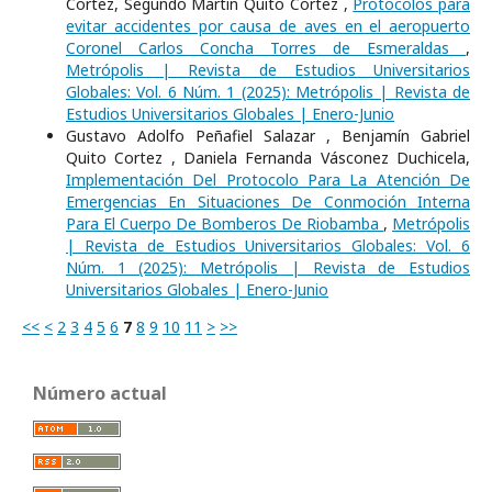
Cortez, Segundo Martin Quito Cortez ,
Protocolos para
evitar accidentes por causa de aves en el aeropuerto
Coronel Carlos Concha Torres de Esmeraldas
,
Metrópolis | Revista de Estudios Universitarios
Globales: Vol. 6 Núm. 1 (2025): Metrópolis | Revista de
Estudios Universitarios Globales | Enero-Junio
Gustavo Adolfo Peñafiel Salazar , Benjamín Gabriel
Quito Cortez , Daniela Fernanda Vásconez Duchicela,
Implementación Del Protocolo Para La Atención De
Emergencias En Situaciones De Conmoción Interna
Para El Cuerpo De Bomberos De Riobamba
,
Metrópolis
| Revista de Estudios Universitarios Globales: Vol. 6
Núm. 1 (2025): Metrópolis | Revista de Estudios
Universitarios Globales | Enero-Junio
<<
<
2
3
4
5
6
7
8
9
10
11
>
>>
Número actual