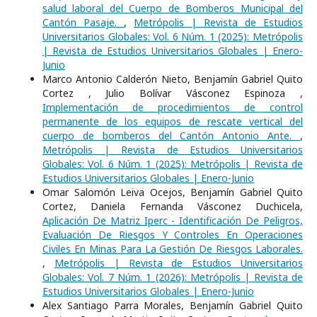
salud laboral del Cuerpo de Bomberos Municipal del
Cantón Pasaje.
,
Metrópolis | Revista de Estudios
Universitarios Globales: Vol. 6 Núm. 1 (2025): Metrópolis
| Revista de Estudios Universitarios Globales | Enero-
Junio
Marco Antonio Calderón Nieto, Benjamín Gabriel Quito
Cortez , Julio Bolívar Vásconez Espinoza ,
Implementación de procedimientos de control
permanente de los equipos de rescate vertical del
cuerpo de bomberos del Cantón Antonio Ante.
,
Metrópolis | Revista de Estudios Universitarios
Globales: Vol. 6 Núm. 1 (2025): Metrópolis | Revista de
Estudios Universitarios Globales | Enero-Junio
Omar Salomón Leiva Ocejos, Benjamín Gabriel Quito
Cortez, Daniela Fernanda Vásconez Duchicela,
Aplicación De Matriz Iperc - Identificación De Peligros,
Evaluación De Riesgos Y Controles En Operaciones
Civiles En Minas Para La Gestión De Riesgos Laborales.
,
Metrópolis | Revista de Estudios Universitarios
Globales: Vol. 7 Núm. 1 (2026): Metrópolis | Revista de
Estudios Universitarios Globales | Enero-Junio
Alex Santiago Parra Morales, Benjamín Gabriel Quito