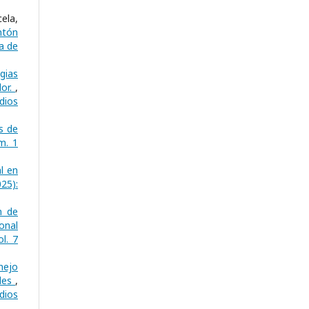
ela,
ntón
a de
gias
dor.
,
dios
s de
m. 1
l en
25):
n de
onal
l. 7
nejo
ales
,
dios