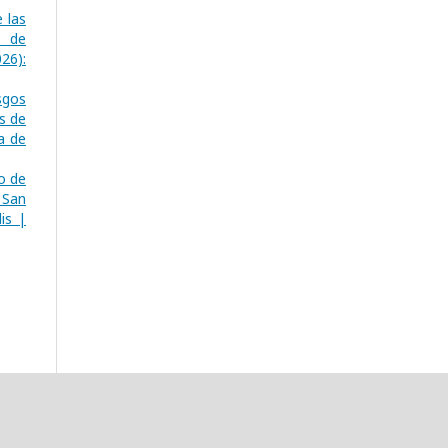
 las
o de
26):
sgos
s de
a de
o de
 San
is |