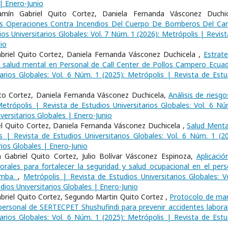
 | Enero-Junio
mín Gabriel Quito Cortez, Daniela Fernanda Vásconez Duchic
as Operaciones Contra Incendios Del Cuerpo De Bomberos Del Ca
os Universitarios Globales: Vol. 7 Núm. 1 (2026): Metrópolis | Revist
io
riel Quito Cortez, Daniela Fernanda Vásconez Duchicela ,
Estrate
 la salud mental en Personal de Call Center de Pollos Campero Ecua
arios Globales: Vol. 6 Núm. 1 (2025): Metrópolis | Revista de Estu
ito Cortez, Daniela Fernanda Vásconez Duchicela,
Análisis de riesgo
etrópolis | Revista de Estudios Universitarios Globales: Vol. 6 Nú
versitarios Globales | Enero-Junio
el Quito Cortez, Daniela Fernanda Vásconez Duchicela ,
Salud Menta
s | Revista de Estudios Universitarios Globales: Vol. 6 Núm. 1 (20
rios Globales | Enero-Junio
Gabriel Quito Cortez, Julio Bolívar Vásconez Espinoza,
Aplicació
rales para fortalecer la seguridad y salud ocupacional en el pers
amba.
,
Metrópolis | Revista de Estudios Universitarios Globales: Vo
dios Universitarios Globales | Enero-Junio
Gabriel Quito Cortez, Segundo Martin Quito Cortez ,
Protocolo de ma
l personal de SERTECPET Shushufindi para prevenir accidentes labor
arios Globales: Vol. 6 Núm. 1 (2025): Metrópolis | Revista de Estu