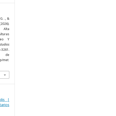
G. ., &
026).
 Alta
lturas
neo Y
tudios
-3261.
r de
hp/met
lis |
arios