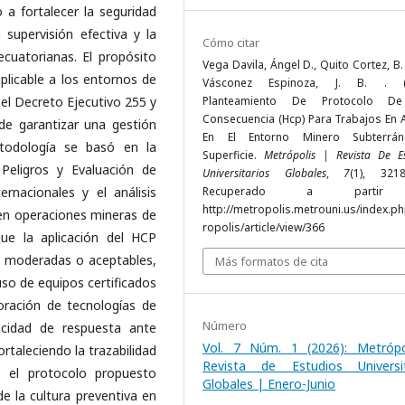
a fortalecer la seguridad
a supervisión efectiva y la
Cómo citar
ecuatorianas. El propósito
Vega Davila, Ángel D., Quito Cortez, B. 
plicable a los entornos de
Vásconez Espinoza, J. B. . (2
 el Decreto Ejecutivo 255 y
Planteamiento De Protocolo De
Consecuencia (Hcp) Para Trabajos En A
de garantizar una gestión
En El Entorno Minero Subterrá
etodología se basó en la
Superficie.
Metrópolis | Revista De Es
 Peligros y Evaluación de
Universitarios Globales
,
7
(1), 3218
rnacionales y el análisis
Recuperado a parti
http://metropolis.metrouni.us/index.p
n operaciones mineras de
ropolis/article/view/366
que la aplicación del HCP
as moderadas o aceptables,
Más formatos de cita
 uso de equipos certificados
oración de tecnologías de
Número
cidad de respuesta ante
Vol. 7 Núm. 1 (2026): Metrópo
rtaleciendo la trazabilidad
Revista de Estudios Universit
e el protocolo propuesto
Globales | Enero-Junio
de la cultura preventiva en