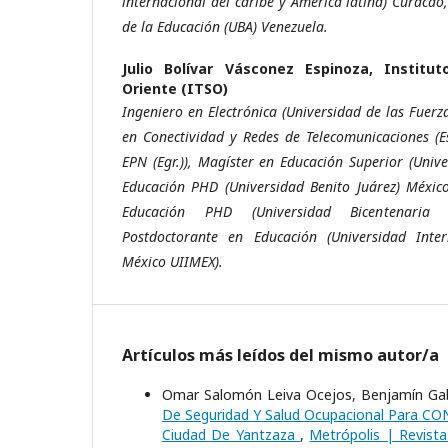
internacional del caribe y América latina) Curacao
de la Educación (UBA) Venezuela.
Julio Bolívar Vásconez Espinoza,
Institut
Oriente (ITSO)
Ingeniero en Electrónica (Universidad de las Fuer
en Conectividad y Redes de Telecomunicaciones (E
EPN (Egr.)), Magíster en Educación Superior (Univ
Educación PHD (Universidad Benito Juárez) México
Educación PHD (Universidad Bicentenaria
Postdoctorante en Educación (Universidad Inter
México UIIMEX).
Artículos más leídos del mismo autor/a
Omar Salomón Leiva Ocejos, Benjamín Gabr
De Seguridad Y Salud Ocupacional Para C
Ciudad De Yantzaza
,
Metrópolis | Revista