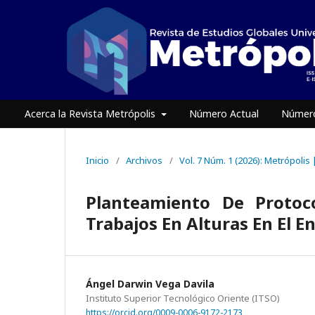
Acerca la Revista Metrópolis
Número Actual
Número
Inicio
/
Archivos
/
Vol. 7 Núm. 1 (2026): Metrópolis
Planteamiento De Protoc
Trabajos En Alturas En El E
Ángel Darwin Vega Davila
Instituto Superior Tecnológico Oriente (ITSO)
https://orcid.org/0009-0006-9172-2173