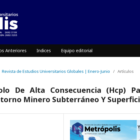
s Anteriores
Indices
Equipo editorial
 | Revista de Estudios Universitarios Globales | Enero-Junio
/
Artículos
olo De Alta Consecuencia (Hcp) Pa
ntorno Minero Subterráneo Y Superfici