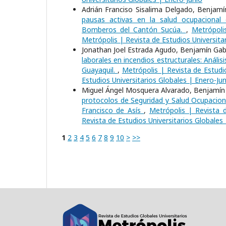
Adrián Franciso Sisalima Delgado, Benjamín
pausas activas en la salud ocupacional 
Bomberos del Cantón Sucúa.
,
Metrópoli
Metrópolis | Revista de Estudios Universita
Jonathan Joel Estrada Agudo, Benjamín Gabr
laborales en incendios estructurales: Anál
Guayaquil.
,
Metrópolis | Revista de Estudio
Estudios Universitarios Globales | Enero-Jun
Miguel Ángel Mosquera Alvarado, Benjamín G
protocolos de Seguridad y Salud Ocupaciona
Francisco de Asís
,
Metrópolis | Revista d
Revista de Estudios Universitarios Globales
1
2
3
4
5
6
7
8
9
10
>
>>