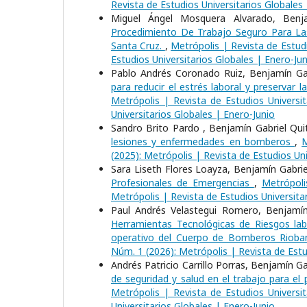
Revista de Estudios Universitarios Globales
Miguel Ángel Mosquera Alvarado, Benja
Procedimiento De Trabajo Seguro Para L
Santa Cruz.
,
Metrópolis | Revista de Estudi
Estudios Universitarios Globales | Enero-Jun
Pablo Andrés Coronado Ruiz, Benjamín Gab
para reducir el estrés laboral y preservar
Metrópolis | Revista de Estudios Universit
Universitarios Globales | Enero-Junio
Sandro Brito Pardo , Benjamín Gabriel Qu
lesiones y enfermedades en bomberos
,
M
(2025): Metrópolis | Revista de Estudios Uni
Sara Liseth Flores Loayza, Benjamín Gabri
Profesionales de Emergencias
,
Metrópoli
Metrópolis | Revista de Estudios Universita
Paul Andrés Velastegui Romero, Benjamín 
Herramientas Tecnológicas de Riesgos labo
operativo del Cuerpo de Bomberos Riob
Núm. 1 (2026): Metrópolis | Revista de Estu
Andrés Patricio Carrillo Porras, Benjamín 
de seguridad y salud en el trabajo para e
Metrópolis | Revista de Estudios Universit
Universitarios Globales | Enero-Junio