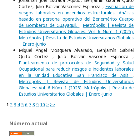
Jonathan Joel Estrada Agudo, Benjamín Gabriel Quito
Cortez, Julio Bolívar Vásconez Espinoza ,
Evaluación de
riesgos laborales en incendios estructurales: Análisis
basado en personal operativo del Benemérito Cuerpo
de Bomberos de Guayaquil.
,
Metrópolis | Revista de
Estudios Universitarios Globales: Vol. 6 Núm. 1 (2025):
Metrópolis | Revista de Estudios Universitarios Globales
| Enero-Junio
Miguel Ángel Mosquera Alvarado, Benjamín Gabriel
Quito Cortez , Julio Bolívar Vascone Espinoza ,
Planteamiento de protocolos de Seguridad y Salud
Ocupacional para reducir riesgos e incidentes laborales
en la Unidad Educativa San Francisco de Asís
,
Metrópolis | Revista de Estudios Universitarios
Globales: Vol. 6 Núm. 1 (2025): Metrópolis | Revista de
Estudios Universitarios Globales | Enero-Junio
1
2
3
4
5
6
7
8
9
10
>
>>
Número actual