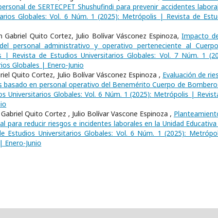
l personal de SERTECPET Shushufindi para prevenir accidentes labor
arios Globales: Vol. 6 Núm. 1 (2025): Metrópolis | Revista de Estu
 Gabriel Quito Cortez, Julio Bolívar Vásconez Espinoza,
Impacto de
del personal administrativo y operativo perteneciente al Cuerp
s | Revista de Estudios Universitarios Globales: Vol. 7 Núm. 1 (20
rios Globales | Enero-Junio
iel Quito Cortez, Julio Bolívar Vásconez Espinoza ,
Evaluación de rie
isis basado en personal operativo del Benemérito Cuerpo de Bombero
s Universitarios Globales: Vol. 6 Núm. 1 (2025): Metrópolis | Revist
io
abriel Quito Cortez , Julio Bolívar Vascone Espinoza ,
Planteamient
l para reducir riesgos e incidentes laborales en la Unidad Educativa
e Estudios Universitarios Globales: Vol. 6 Núm. 1 (2025): Metrópol
 | Enero-Junio