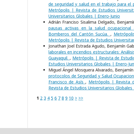
de seguridad y salud en el trabajo para e
Metrópolis | Revista de Estudios Universit
Universitarios Globales | Enero-Junio
Adrián Franciso Sisalima Delgado, Benjamín
pausas activas en la salud ocupacional 
Bomberos del Cantón Sucúa.
,
Metrópoli
Metrópolis | Revista de Estudios Universita
Jonathan Joel Estrada Agudo, Benjamín Gabr
laborales en incendios estructurales: Anál
Guayaquil.
,
Metrópolis | Revista de Estudio
Estudios Universitarios Globales | Enero-Jun
Miguel Ángel Mosquera Alvarado, Benjamín G
protocolos de Seguridad y Salud Ocupaciona
Francisco de Asís
,
Metrópolis | Revista d
Revista de Estudios Universitarios Globales
1
2
3
4
5
6
7
8
9
10
>
>>