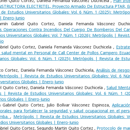
iel Quito Cortez, Daniela Fernanda Vásconez Duchicela ,
Plan Int
ONSTRUCTORA ELECTRITEL, Proyecto Armado De Estructura PTAR, E
 de Estudios Universitarios Globales: Vol. 6 Núm. 1 (2025): Metrópol
 | Enero-Junio
mín Gabriel Quito Cortez, Daniela Fernanda Vásconez Duchic
as Operaciones Contra Incendios Del Cuerpo De Bomberos Del Ca
os Universitarios Globales: Vol. 7 Núm. 1 (2026): Metrópolis | Revist
io
riel Quito Cortez, Daniela Fernanda Vásconez Duchicela ,
Estrate
 la salud mental en Personal de Call Center de Pollos Campero Ecua
arios Globales: Vol. 6 Núm. 1 (2025): Metrópolis | Revista de Estu
ito Cortez, Daniela Fernanda Vásconez Duchicela,
Análisis de riesgo
etrópolis | Revista de Estudios Universitarios Globales: Vol. 6 Nú
versitarios Globales | Enero-Junio
el Quito Cortez, Daniela Fernanda Vásconez Duchicela ,
Salud Menta
s | Revista de Estudios Universitarios Globales: Vol. 6 Núm. 1 (20
rios Globales | Enero-Junio
Gabriel Quito Cortez, Julio Bolívar Vásconez Espinoza,
Aplicació
rales para fortalecer la seguridad y salud ocupacional en el pers
amba.
,
Metrópolis | Revista de Estudios Universitarios Globales: Vo
dios Universitarios Globales | Enero-Junio
Gabriel Quito Cortez, Segundo Martin Quito Cortez ,
Protocolo de ma