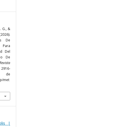
. G., &
026).
os De
 Para
ad Del
po De
Revista
, 2916-
r de
hp/met
lis |