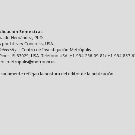
ublicación Semestral.
ynaldo Hernández, PhD.
por Library Congress, USA.
niversity
| Centro de Investigación Metrópolis.
Pines, Fl 33029, USA. Teléfono USA: +1-954-256-09-81/ +1-954-837-6
reo: metropolis@metrouni.us.
ariamente reflejan la postura del editor de la publicación.