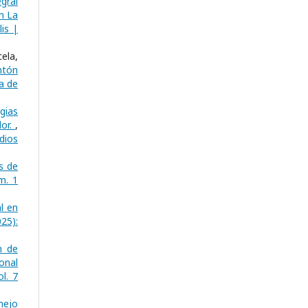
egral
n La
is |
ela,
ntón
a de
gias
dor.
,
dios
s de
m. 1
l en
25):
n de
onal
l. 7
nejo