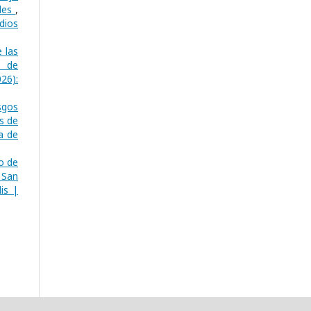
ales
,
dios
 las
o de
26):
sgos
s de
a de
o de
 San
is |