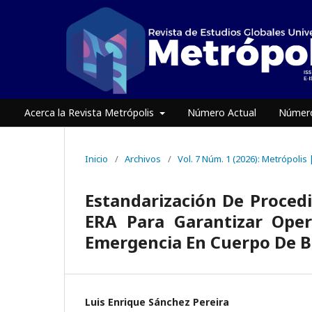
Acerca la Revista Metrópolis
Número Actual
Número
Inicio
/
Archivos
/
Vol. 7 Núm. 1 (2026): Metrópolis
Estandarización De Proced
ERA Para Garantizar Oper
Emergencia En Cuerpo De 
Luis Enrique Sánchez Pereira