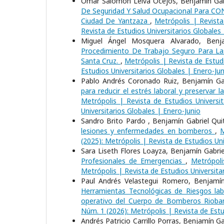
Omar Salomón Leiva Ocejos, Benjamín Gabr
De Seguridad Y Salud Ocupacional Para C
Ciudad De Yantzaza
,
Metrópolis | Revista
Revista de Estudios Universitarios Globales
Miguel Ángel Mosquera Alvarado, Benja
Procedimiento De Trabajo Seguro Para L
Santa Cruz.
,
Metrópolis | Revista de Estudi
Estudios Universitarios Globales | Enero-Jun
Pablo Andrés Coronado Ruiz, Benjamín Gab
para reducir el estrés laboral y preservar
Metrópolis | Revista de Estudios Universit
Universitarios Globales | Enero-Junio
Sandro Brito Pardo , Benjamín Gabriel Qu
lesiones y enfermedades en bomberos
,
M
(2025): Metrópolis | Revista de Estudios Uni
Sara Liseth Flores Loayza, Benjamín Gabri
Profesionales de Emergencias
,
Metrópoli
Metrópolis | Revista de Estudios Universita
Paul Andrés Velastegui Romero, Benjamín 
Herramientas Tecnológicas de Riesgos labo
operativo del Cuerpo de Bomberos Riob
Núm. 1 (2026): Metrópolis | Revista de Estu
Andrés Patricio Carrillo Porras, Benjamín 