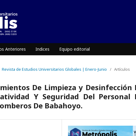
s Anteriores
Indices
Equipo editorial
 | Revista de Estudios Universitarios Globales | Enero-Junio
/
Artículos
imientos De Limpieza y Desinfección
atividad Y Seguridad Del Personal 
Bomberos De Babahoyo.