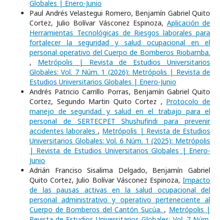
Globales | Enero-Junio
Paul Andrés Velastegui Romero, Benjamín Gabriel Quito
Cortez, Julio Bolívar Vásconez Espinoza,
Aplicación de
Herramientas Tecnológicas de Riesgos laborales para
fortalecer la seguridad y salud ocupacional en el
personal operativo del Cuerpo de Bomberos Riobamba.
,
Metrópolis | Revista de Estudios Universitarios
Globales: Vol. 7 Núm. 1 (2026): Metrópolis | Revista de
Estudios Universitarios Globales | Enero-Junio
Andrés Patricio Carrillo Porras, Benjamín Gabriel Quito
Cortez, Segundo Martin Quito Cortez ,
Protocolo de
manejo de seguridad y salud en el trabajo para el
personal de SERTECPET Shushufindi para prevenir
accidentes laborales
,
Metrópolis | Revista de Estudios
Universitarios Globales: Vol. 6 Núm. 1 (2025): Metrópolis
| Revista de Estudios Universitarios Globales | Enero-
Junio
Adrián Franciso Sisalima Delgado, Benjamín Gabriel
Quito Cortez, Julio Bolívar Vásconez Espinoza,
Impacto
de las pausas activas en la salud ocupacional del
personal administrativo y operativo perteneciente al
Cuerpo de Bomberos del Cantón Sucúa.
,
Metrópolis |
Revista de Estudios Universitarios Globales: Vol. 7 Núm.