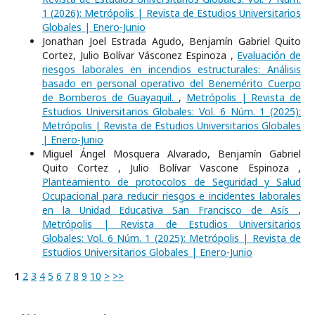
1 (2026): Metrópolis | Revista de Estudios Universitarios
Globales | Enero-Junio
Jonathan Joel Estrada Agudo, Benjamín Gabriel Quito
Cortez, Julio Bolívar Vásconez Espinoza ,
Evaluación de
riesgos laborales en incendios estructurales: Análisis
basado en personal operativo del Benemérito Cuerpo
de Bomberos de Guayaquil.
,
Metrópolis | Revista de
Estudios Universitarios Globales: Vol. 6 Núm. 1 (2025):
Metrópolis | Revista de Estudios Universitarios Globales
| Enero-Junio
Miguel Ángel Mosquera Alvarado, Benjamín Gabriel
Quito Cortez , Julio Bolívar Vascone Espinoza ,
Planteamiento de protocolos de Seguridad y Salud
Ocupacional para reducir riesgos e incidentes laborales
en la Unidad Educativa San Francisco de Asís
,
Metrópolis | Revista de Estudios Universitarios
Globales: Vol. 6 Núm. 1 (2025): Metrópolis | Revista de
Estudios Universitarios Globales | Enero-Junio
1
2
3
4
5
6
7
8
9
10
>
>>