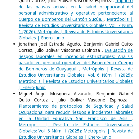
Quito Cortez, Julio Bolívar Vásconez Espinoza,
Impacto
de las pausas activas en la salud ocupacional del
personal administrativo y operativo perteneciente al
Cuerpo de Bomberos del Cantón Sucúa.
,
Metrópolis |
Revista de Estudios Universitarios Globales: Vol. 7 Núm.
1 (2026): Metrópolis | Revista de Estudios Universitarios
Globales | Enero-Junio
Jonathan Joel Estrada Agudo, Benjamín Gabriel Quito
Cortez, Julio Bolívar Vásconez Espinoza ,
Evaluación de
riesgos laborales en incendios estructurales: Análisis
basado en personal operativo del Benemérito Cuerpo
de Bomberos de Guayaquil.
,
Metrópolis | Revista de
Estudios Universitarios Globales: Vol. 6 Núm. 1 (2025):
Metrópolis | Revista de Estudios Universitarios Globales
| Enero-Junio
Miguel Ángel Mosquera Alvarado, Benjamín Gabriel
Quito Cortez , Julio Bolívar Vascone Espinoza ,
Planteamiento de protocolos de Seguridad y Salud
Ocupacional para reducir riesgos e incidentes laborales
en la Unidad Educativa San Francisco de Asís
,
Metrópolis | Revista de Estudios Universitarios
Globales: Vol. 6 Núm. 1 (2025): Metrópolis | Revista de
Estudios Universitarios Globales | Enero-Junio