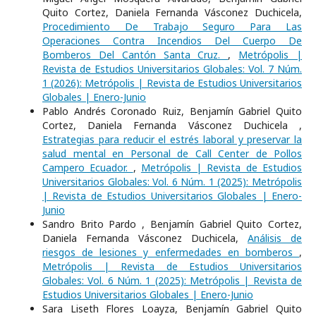
Quito Cortez, Daniela Fernanda Vásconez Duchicela,
Procedimiento De Trabajo Seguro Para Las
Operaciones Contra Incendios Del Cuerpo De
Bomberos Del Cantón Santa Cruz.
,
Metrópolis |
Revista de Estudios Universitarios Globales: Vol. 7 Núm.
1 (2026): Metrópolis | Revista de Estudios Universitarios
Globales | Enero-Junio
Pablo Andrés Coronado Ruiz, Benjamín Gabriel Quito
Cortez, Daniela Fernanda Vásconez Duchicela ,
Estrategias para reducir el estrés laboral y preservar la
salud mental en Personal de Call Center de Pollos
Campero Ecuador.
,
Metrópolis | Revista de Estudios
Universitarios Globales: Vol. 6 Núm. 1 (2025): Metrópolis
| Revista de Estudios Universitarios Globales | Enero-
Junio
Sandro Brito Pardo , Benjamín Gabriel Quito Cortez,
Daniela Fernanda Vásconez Duchicela,
Análisis de
riesgos de lesiones y enfermedades en bomberos
,
Metrópolis | Revista de Estudios Universitarios
Globales: Vol. 6 Núm. 1 (2025): Metrópolis | Revista de
Estudios Universitarios Globales | Enero-Junio
Sara Liseth Flores Loayza, Benjamín Gabriel Quito