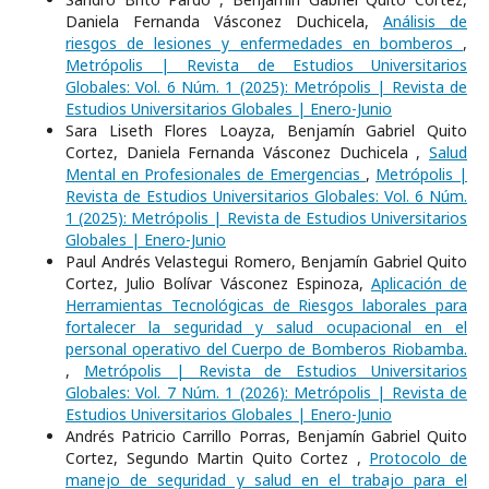
Daniela Fernanda Vásconez Duchicela,
Análisis de
riesgos de lesiones y enfermedades en bomberos
,
Metrópolis | Revista de Estudios Universitarios
Globales: Vol. 6 Núm. 1 (2025): Metrópolis | Revista de
Estudios Universitarios Globales | Enero-Junio
Sara Liseth Flores Loayza, Benjamín Gabriel Quito
Cortez, Daniela Fernanda Vásconez Duchicela ,
Salud
Mental en Profesionales de Emergencias
,
Metrópolis |
Revista de Estudios Universitarios Globales: Vol. 6 Núm.
1 (2025): Metrópolis | Revista de Estudios Universitarios
Globales | Enero-Junio
Paul Andrés Velastegui Romero, Benjamín Gabriel Quito
Cortez, Julio Bolívar Vásconez Espinoza,
Aplicación de
Herramientas Tecnológicas de Riesgos laborales para
fortalecer la seguridad y salud ocupacional en el
personal operativo del Cuerpo de Bomberos Riobamba.
,
Metrópolis | Revista de Estudios Universitarios
Globales: Vol. 7 Núm. 1 (2026): Metrópolis | Revista de
Estudios Universitarios Globales | Enero-Junio
Andrés Patricio Carrillo Porras, Benjamín Gabriel Quito
Cortez, Segundo Martin Quito Cortez ,
Protocolo de
manejo de seguridad y salud en el trabajo para el