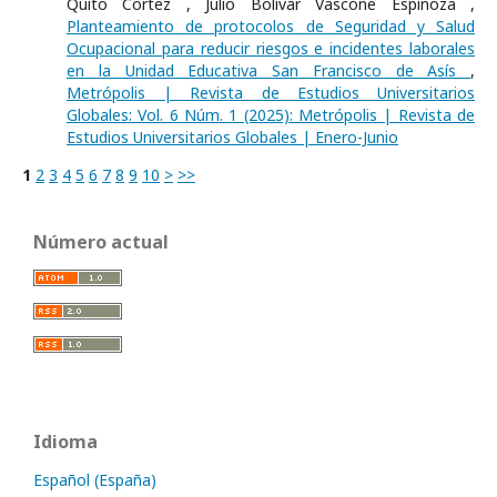
Quito Cortez , Julio Bolívar Vascone Espinoza ,
Planteamiento de protocolos de Seguridad y Salud
Ocupacional para reducir riesgos e incidentes laborales
en la Unidad Educativa San Francisco de Asís
,
Metrópolis | Revista de Estudios Universitarios
Globales: Vol. 6 Núm. 1 (2025): Metrópolis | Revista de
Estudios Universitarios Globales | Enero-Junio
1
2
3
4
5
6
7
8
9
10
>
>>
Número actual
Idioma
Español (España)