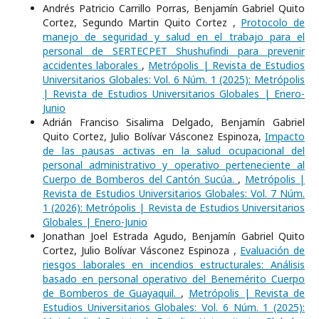
Andrés Patricio Carrillo Porras, Benjamín Gabriel Quito
Cortez, Segundo Martin Quito Cortez ,
Protocolo de
manejo de seguridad y salud en el trabajo para el
personal de SERTECPET Shushufindi para prevenir
accidentes laborales
,
Metrópolis | Revista de Estudios
Universitarios Globales: Vol. 6 Núm. 1 (2025): Metrópolis
| Revista de Estudios Universitarios Globales | Enero-
Junio
Adrián Franciso Sisalima Delgado, Benjamín Gabriel
Quito Cortez, Julio Bolívar Vásconez Espinoza,
Impacto
de las pausas activas en la salud ocupacional del
personal administrativo y operativo perteneciente al
Cuerpo de Bomberos del Cantón Sucúa.
,
Metrópolis |
Revista de Estudios Universitarios Globales: Vol. 7 Núm.
1 (2026): Metrópolis | Revista de Estudios Universitarios
Globales | Enero-Junio
Jonathan Joel Estrada Agudo, Benjamín Gabriel Quito
Cortez, Julio Bolívar Vásconez Espinoza ,
Evaluación de
riesgos laborales en incendios estructurales: Análisis
basado en personal operativo del Benemérito Cuerpo
de Bomberos de Guayaquil.
,
Metrópolis | Revista de
Estudios Universitarios Globales: Vol. 6 Núm. 1 (2025):