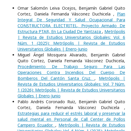
Omar Salomón Leiva Ocejos, Benjamín Gabriel Quito
Cortez, Daniela Fernanda Vásconez Duchicela ,
Plan
Integral De Seguridad Y Salud Ocupacional Para
CONSTRUCTORA ELECTRITEL, Proyecto Armado De
Estructura PTAR, En La Ciudad De Yantzaza
,
Metrópolis
| Revista de Estudios Universitarios Globales: Vol. 6
Núm. 1 (2025): Metrópolis | Revista de Estudios
Universitarios Globales | Enero-Junio
Miguel Ángel Mosquera Alvarado, Benjamín Gabriel
Quito Cortez, Daniela Fernanda Vásconez Duchicela,
Procedimiento De Trabajo Seguro Para Las
Operaciones Contra Incendios Del Cuerpo De
Bomberos Del Cantón Santa Cruz.
,
Metrópolis |
Revista de Estudios Universitarios Globales: Vol. 7 Núm.
1 (2026): Metrópolis | Revista de Estudios Universitarios
Globales | Enero-Junio
Pablo Andrés Coronado Ruiz, Benjamín Gabriel Quito
Cortez, Daniela Fernanda Vásconez Duchicela ,
Estrategias para reducir el estrés laboral y preservar la
salud mental en Personal de Call Center de Pollos
Campero Ecuador.
,
Metrópolis | Revista de Estudios
Universitarios Globales: Vol. 6 Núm. 1 (2025): Metrópolis