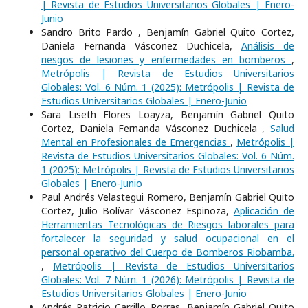
| Revista de Estudios Universitarios Globales | Enero-
Junio
Sandro Brito Pardo , Benjamín Gabriel Quito Cortez,
Daniela Fernanda Vásconez Duchicela,
Análisis de
riesgos de lesiones y enfermedades en bomberos
,
Metrópolis | Revista de Estudios Universitarios
Globales: Vol. 6 Núm. 1 (2025): Metrópolis | Revista de
Estudios Universitarios Globales | Enero-Junio
Sara Liseth Flores Loayza, Benjamín Gabriel Quito
Cortez, Daniela Fernanda Vásconez Duchicela ,
Salud
Mental en Profesionales de Emergencias
,
Metrópolis |
Revista de Estudios Universitarios Globales: Vol. 6 Núm.
1 (2025): Metrópolis | Revista de Estudios Universitarios
Globales | Enero-Junio
Paul Andrés Velastegui Romero, Benjamín Gabriel Quito
Cortez, Julio Bolívar Vásconez Espinoza,
Aplicación de
Herramientas Tecnológicas de Riesgos laborales para
fortalecer la seguridad y salud ocupacional en el
personal operativo del Cuerpo de Bomberos Riobamba.
,
Metrópolis | Revista de Estudios Universitarios
Globales: Vol. 7 Núm. 1 (2026): Metrópolis | Revista de
Estudios Universitarios Globales | Enero-Junio
Andrés Patricio Carrillo Porras, Benjamín Gabriel Quito