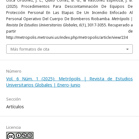
Usca Ordoñez, J. L., Quito Cortez, B. G., & Vásconez Espinoza, J. B.
(2025). Procedimientos Para Descontaminación De Equipos De
Protección Personal En Las Etapas De Un Incendio Enfocado Al
Personal Operativo Del Cuerpo De Bomberos Riobamba.
Metrópolis |
Revista De Estudios Universitarios Globales
,
6
(1), 3017-3055. Recuperado a
partir de
http://metropolis.metrouni.us/index.php/metropolis/article/view/234
Más formatos de cita
Número
Vol. 6 Núm. 1 (2025): Metrópolis | Revista de Estudios
Universitarios Globales | Enero-Junio
Sección
Artículos
Licencia