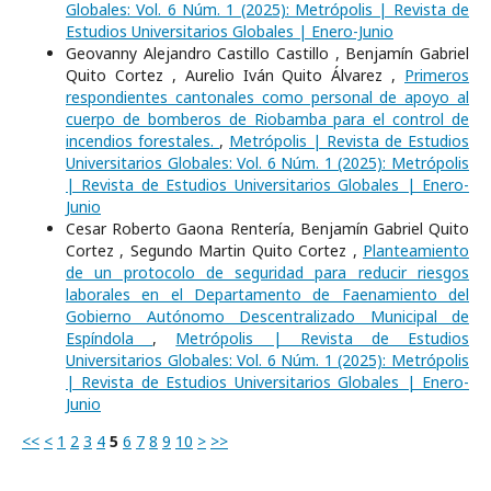
Globales: Vol. 6 Núm. 1 (2025): Metrópolis | Revista de
Estudios Universitarios Globales | Enero-Junio
Geovanny Alejandro Castillo Castillo , Benjamín Gabriel
Quito Cortez , Aurelio Iván Quito Álvarez ,
Primeros
respondientes cantonales como personal de apoyo al
cuerpo de bomberos de Riobamba para el control de
incendios forestales.
,
Metrópolis | Revista de Estudios
Universitarios Globales: Vol. 6 Núm. 1 (2025): Metrópolis
| Revista de Estudios Universitarios Globales | Enero-
Junio
Cesar Roberto Gaona Rentería, Benjamín Gabriel Quito
Cortez , Segundo Martin Quito Cortez ,
Planteamiento
de un protocolo de seguridad para reducir riesgos
laborales en el Departamento de Faenamiento del
Gobierno Autónomo Descentralizado Municipal de
Espíndola
,
Metrópolis | Revista de Estudios
Universitarios Globales: Vol. 6 Núm. 1 (2025): Metrópolis
| Revista de Estudios Universitarios Globales | Enero-
Junio
<<
<
1
2
3
4
5
6
7
8
9
10
>
>>