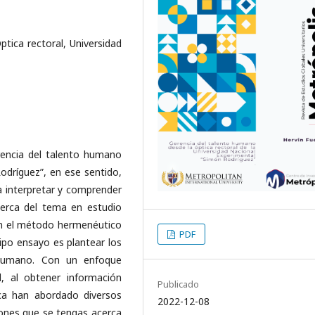
tica rectoral, Universidad
rencia del talento humano
odríguez”, en ese sentido,
a interpretar y comprender
cerca del tema en estudio
en el método hermenéutico
PDF
 tipo ensayo es plantear los
 humano. Con un enfoque
d, al obtener información
Publicado
ca han abordado diversos
2022-12-08
ones que se tengas acerca