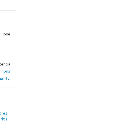
 José
encia
mons
al 4.0
.
ores
rios