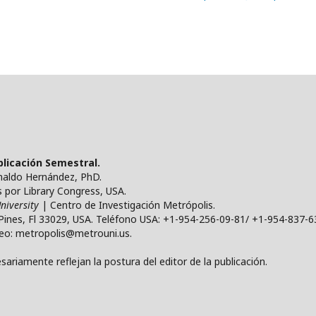
ublicación Semestral.
ynaldo Hernández, PhD.
por Library Congress, USA.
niversity
| Centro de Investigación Metrópolis.
Pines, Fl 33029, USA. Teléfono USA: +1-954-256-09-81/ +1-954-837-6
reo: metropolis@metrouni.us.
ariamente reflejan la postura del editor de la publicación.