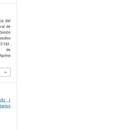
cia del
ral de
“Simón
studios
7-181.
r de
php/me
lis |
arios