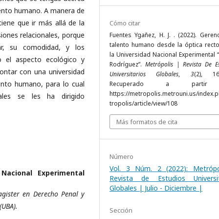
talento humano. A manera de
tiene que ir más allá de la
Cómo citar
siones relacionales, porque
Fuentes Ygañez, H. J. . (2022). Geren
talento humano desde la óptica recto
ar, su comodidad, y los
la Universidad Nacional Experimental 
o el aspecto ecológico y
Rodríguez”.
Metrópolis | Revista De E
contar con una universidad
Universitarios Globales
,
3
(2), 16
ento humano, para lo cual
Recuperado a parti
https://metropolis.metrouni.us/index.
les se les ha dirigido
tropolis/article/view/108
Más formatos de cita
Número
Vol. 3 Núm. 2 (2022): Metrópo
 Nacional Experimental
Revista de Estudios Universit
Globales | Julio - Diciembre |
gister en Derecho Penal y
(UBA).
Sección