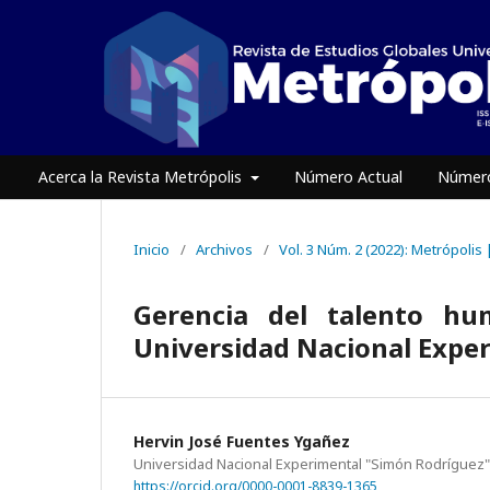
Acerca la Revista Metrópolis
Número Actual
Número
Inicio
/
Archivos
/
Vol. 3 Núm. 2 (2022): Metrópolis 
Gerencia del talento hu
Universidad Nacional Expe
Hervin José Fuentes Ygañez
Universidad Nacional Experimental "Simón Rodríguez
https://orcid.org/0000-0001-8839-1365