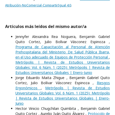
Atribución-NoComercial-CompartirIgual 4.0
.
Artículos más leídos del mismo autor/a
Jennyfer Alexandra Rea Noguera, Benjamín Gabriel
Quito Cortez, Julio Bolívar Vásconez Espinoza ,
Programa de Capacitación al Personal de Atención
Prehospitalaria del Ministerio De Salud Pública Ibarra,
en el Uso adecuado de Equipos de Protección Personal
,
Metrópolis | Revista de Estudios Universitarios
Globales: Vol. 6 Núm. 1 (2025): Metrópolis | Revista de
Estudios Universitarios Globales | Enero-Junio
Jorge Eduardo Maita Zhigue , Benjamín Gabriel Quito
Cortez, Julio Bolívar Vásconez Espinoza ,
Riesgos
Ergonómicos
,
Metrópolis | Revista de Estudios
Universitarios Globales: Vol. 6 Núm. 1 (2025): Metrópolis
| Revista de Estudios Universitarios Globales | Enero-
Junio
Hector Vinicio Chugchilan Quimbita , Benjamín Gabriel
Quito Cortez , Aurelio Iván Quito Álvarez ,
Protocolo de