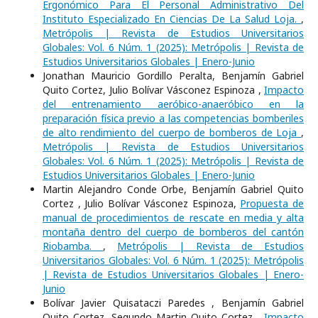
Ergonómico Para El Personal Administrativo Del
Instituto Especializado En Ciencias De La Salud Loja.
,
Metrópolis | Revista de Estudios Universitarios
Globales: Vol. 6 Núm. 1 (2025): Metrópolis | Revista de
Estudios Universitarios Globales | Enero-Junio
Jonathan Mauricio Gordillo Peralta, Benjamín Gabriel
Quito Cortez, Julio Bolívar Vásconez Espinoza ,
Impacto
del entrenamiento aeróbico-anaeróbico en la
preparación física previo a las competencias bomberiles
de alto rendimiento del cuerpo de bomberos de Loja
,
Metrópolis | Revista de Estudios Universitarios
Globales: Vol. 6 Núm. 1 (2025): Metrópolis | Revista de
Estudios Universitarios Globales | Enero-Junio
Martin Alejandro Conde Orbe, Benjamín Gabriel Quito
Cortez , Julio Bolívar Vásconez Espinoza,
Propuesta de
manual de procedimientos de rescate en media y alta
montaña dentro del cuerpo de bomberos del cantón
Riobamba.
,
Metrópolis | Revista de Estudios
Universitarios Globales: Vol. 6 Núm. 1 (2025): Metrópolis
| Revista de Estudios Universitarios Globales | Enero-
Junio
Bolívar Javier Quisataczi Paredes , Benjamín Gabriel
Quito Cortez, Segundo Martin Quito Cortez ,
Impacto