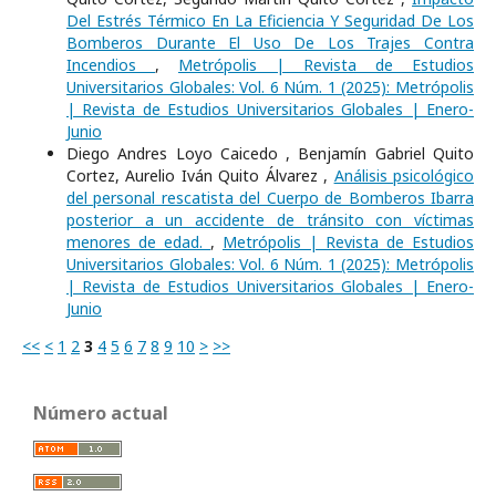
Del Estrés Térmico En La Eficiencia Y Seguridad De Los
Bomberos Durante El Uso De Los Trajes Contra
Incendios
,
Metrópolis | Revista de Estudios
Universitarios Globales: Vol. 6 Núm. 1 (2025): Metrópolis
| Revista de Estudios Universitarios Globales | Enero-
Junio
Diego Andres Loyo Caicedo , Benjamín Gabriel Quito
Cortez, Aurelio Iván Quito Álvarez ,
Análisis psicológico
del personal rescatista del Cuerpo de Bomberos Ibarra
posterior a un accidente de tránsito con víctimas
menores de edad.
,
Metrópolis | Revista de Estudios
Universitarios Globales: Vol. 6 Núm. 1 (2025): Metrópolis
| Revista de Estudios Universitarios Globales | Enero-
Junio
<<
<
1
2
3
4
5
6
7
8
9
10
>
>>
Número actual