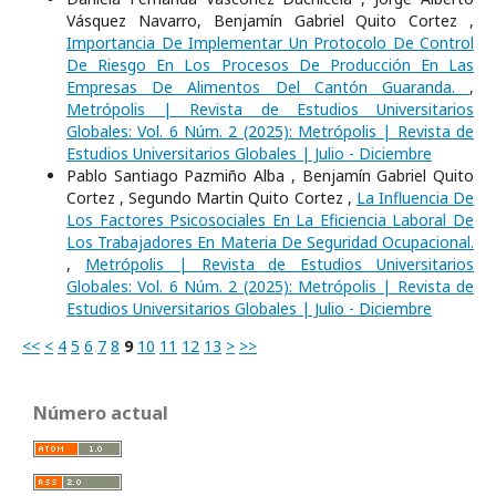
Vásquez Navarro, Benjamín Gabriel Quito Cortez ,
Importancia De Implementar Un Protocolo De Control
De Riesgo En Los Procesos De Producción En Las
Empresas De Alimentos Del Cantón Guaranda.
,
Metrópolis | Revista de Estudios Universitarios
Globales: Vol. 6 Núm. 2 (2025): Metrópolis | Revista de
Estudios Universitarios Globales | Julio - Diciembre
Pablo Santiago Pazmiño Alba , Benjamín Gabriel Quito
Cortez , Segundo Martin Quito Cortez ,
La Influencia De
Los Factores Psicosociales En La Eficiencia Laboral De
Los Trabajadores En Materia De Seguridad Ocupacional.
,
Metrópolis | Revista de Estudios Universitarios
Globales: Vol. 6 Núm. 2 (2025): Metrópolis | Revista de
Estudios Universitarios Globales | Julio - Diciembre
<<
<
4
5
6
7
8
9
10
11
12
13
>
>>
Número actual