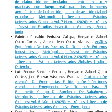
de elaboración de simulador de entrenamiento y
practicas con fuego real para los bomberos
aeronáuticos de la dirección general de aviación civil del
ecuador.
,
Metrópolis | Revista de Estudios
Universitarios Globales: Vol. 7 Núm. 1 (2026): Metrópolis
| Revista de Estudios Universitarios Globales | Enero-
Junio
Fabricio Reinaldo Pedraza Calispa, Benjamín Gabriel
Quito Cortez , Aurelio Iván Quito Álvarez ,
Análisis
Ergonómico De Los Puestos De Trabajo En Entornos
Industriales
,
Metrópolis | Revista de Estudios
Universitarios Globales: Vol. 6 Núm. 2 (2025): Metrópolis
| Revista de Estudios Universitarios Globales | Julio -
Diciembre
Luis Enrique Sánchez Pereira , Benjamín Gabriel Quito
Cortez, Julio Bolívar Vásconez Espinoza,
Protocolo De
Atención De Emergencias: El Riesgo De Infecciones
Atendiendo Emergencias De Trauma Para El
Benemérito Cuerpo De Bomberos De Babahoyo
,
Metrópolis | Revista de Estudios Universitarios
Globales: Vol. 6 Núm. 1 (2025): Metrópolis | Revista de
Estudios Universitarios Globales | Enero-Junio
Daniela Fernanda Vásconez Duchicela , Jorge Alberto