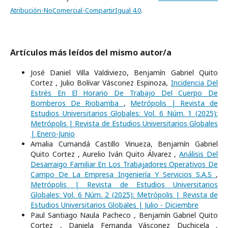
Atribución-NoComercial-CompartirIgual 4.0
.
Artículos más leídos del mismo autor/a
José Daniel Villa Valdiviezo, Benjamín Gabriel Quito
Cortez , Julio Bolívar Vásconez Espinoza,
Incidencia Del
Estrés En El Horario De Trabajo Del Cuerpo De
Bomberos De Riobamba
,
Metrópolis | Revista de
Estudios Universitarios Globales: Vol. 6 Núm. 1 (2025):
Metrópolis | Revista de Estudios Universitarios Globales
| Enero-Junio
Amalia Cumandá Castillo Vinueza, Benjamín Gabriel
Quito Cortez , Aurelio Iván Quito Álvarez ,
Análisis Del
Desarraigo Familiar En Los Trabajadores Operativos De
Campo De La Empresa Ingeniería Y Servicios S.A.S
,
Metrópolis | Revista de Estudios Universitarios
Globales: Vol. 6 Núm. 2 (2025): Metrópolis | Revista de
Estudios Universitarios Globales | Julio - Diciembre
Paul Santiago Naula Pacheco , Benjamín Gabriel Quito
Cortez , Daniela Fernanda Vásconez Duchicela ,