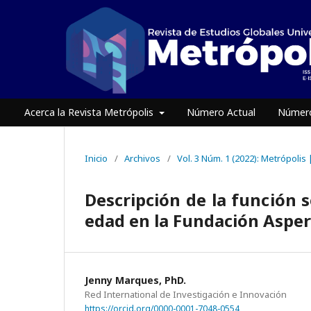
Acerca la Revista Metrópolis
Número Actual
Número
Inicio
/
Archivos
/
Vol. 3 Núm. 1 (2022): Metrópolis 
Descripción de la función 
edad en la Fundación Aspe
Jenny Marques, PhD.
Red International de Investigación e Innovación
https://orcid.org/0000-0001-7048-0554