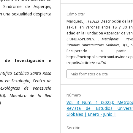
e Síndrome de Asperger,
 una sexualidad despierta
Cómo citar
Marques, J. . (2022). Descripción de la 
sexual en varones entre 18 y 30 a
edad en la Fundación Asperger de Ven
(FUNDASPERVEN) .
Metrópolis | Revi
Estudios Universitarios Globales
,
3
(1), 
Recuperado a parti
https://metropolis.metrouni.us/index.
l de Investigación e
tropolis/article/view/94
ntifica Católica Santa Rosa
Más formatos de cita
ón en Sexología, Centro de
 Sexológicas de Venezuela
Número
(CIU). Miembro de la Red
Vol. 3 Núm. 1 (2022): Metrópo
)
Revista de Estudios Universit
Globales | Enero - Junio |
Sección