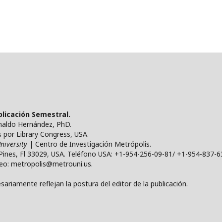
ublicación Semestral.
ynaldo Hernández, PhD.
por Library Congress, USA.
niversity
| Centro de Investigación Metrópolis.
Pines, Fl 33029, USA. Teléfono USA: +1-954-256-09-81/ +1-954-837-6
reo: metropolis@metrouni.us.
ariamente reflejan la postura del editor de la publicación.