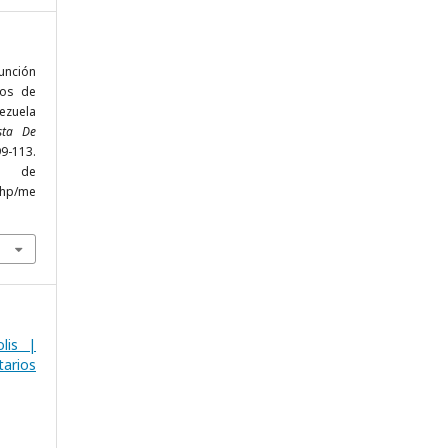
función
ños de
ezuela
sta De
99-113.
r de
php/me
lis |
arios