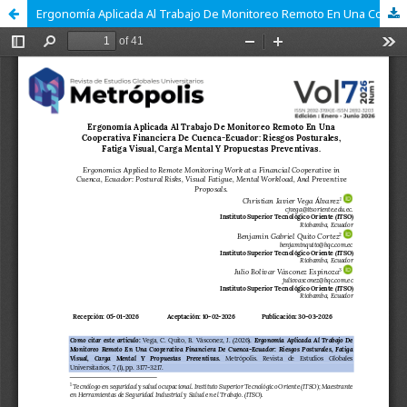
Ergonomía Aplicada Al Trabajo De Monitoreo Remoto En Una Cooperativa Financiera De Cuenca-Ecuador