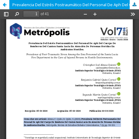
Prevalencia Del Estrés Postraumático Del Personal De Aph Del Cuerpo De Bomberos Del Canton Santa Lucia En Atención De Personas Heridas En Ambientes Hostiles.