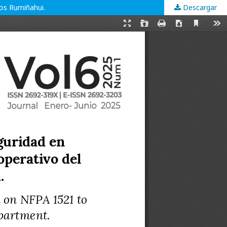
os Rumiñahui.
Descargar